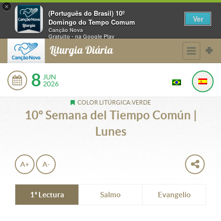
×
(Português do Brasil) 10º
Ver
Domingo do Tempo Comum
Canção Nova
Gratuito - na Google Play
Liturgia Diária
8
JUN
2026
COLOR LITÚRGICA:VERDE
10º Semana del Tiempo Común |
Lunes
A+
A-
1ª Lectura
Salmo
Evangelio