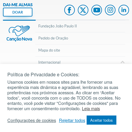
DAI-ME ALMAS
DOAR
Fundação João Paulo II
Pedido de Oração
Mapa do site
Internacional
Política de Privacidade e Cookies:
© 2002 – 2026
Todos os direitos reservados.
cancaonova.com
Usamos cookies em nossos sites para lhe fornecer uma
experiência mais dinâmica e agradável, lembrando as suas
preferências nos próximos acessos. Ao clicar em “Aceitar
todos”, você concorda com o uso de TODOS os cookies. No
entanto, você pode visitar "Configurações de cookies" para
fornecer um consentimento controlado.
Leia mais
Inscreva-se em nosso Canal do Youtube
Configurações de cookies
Rejeitar todos
Aceitar todos