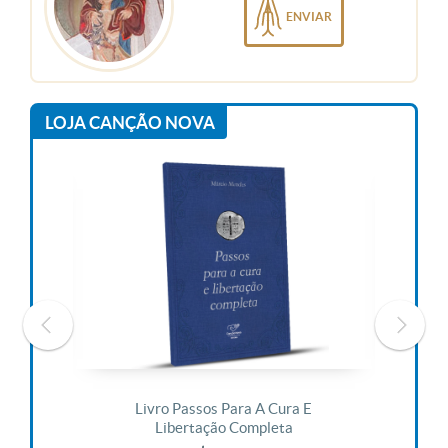
ENVIAR
LOJA CANÇÃO NOVA
 Vida
Livro Passos Para A Cura E
Liv
Libertação Completa