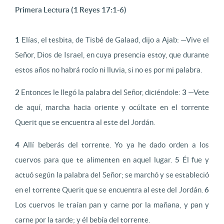
Primera Lectura (1 Reyes 17:1-6)
1
Elías, el tesbita, de Tisbé de Galaad, dijo a Ajab: —Vive el
Señor, Dios de Israel, en cuya presencia estoy, que durante
estos años no habrá rocío ni lluvia, si no es por mi palabra.
2
Entonces le llegó la palabra del Señor, diciéndole:
3
—Vete
de aquí, marcha hacia oriente y ocúltate en el torrente
Querit que se encuentra al este del Jordán.
4
Allí beberás del torrente. Yo ya he dado orden a los
cuervos para que te alimenten en aquel lugar.
5
Él fue y
actuó según la palabra del Señor; se marchó y se estableció
en el torrente Querit que se encuentra al este del Jordán.
6
Los cuervos le traían pan y carne por la mañana, y pan y
carne por la tarde; y él bebía del torrente.