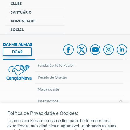
CLUBE
SANTUÁRIO
COMUNIDADE
SOCIAL
DAI-ME ALMAS
DOAR
Fundação João Paulo II
Pedido de Oração
Mapa do site
Internacional
Política de Privacidade e Cookies:
© 2002 – 2026
Todos os direitos reservados.
cancaonova.com
Usamos cookies em nossos sites para lhe fornecer uma
experiência mais dinâmica e agradável, lembrando as suas