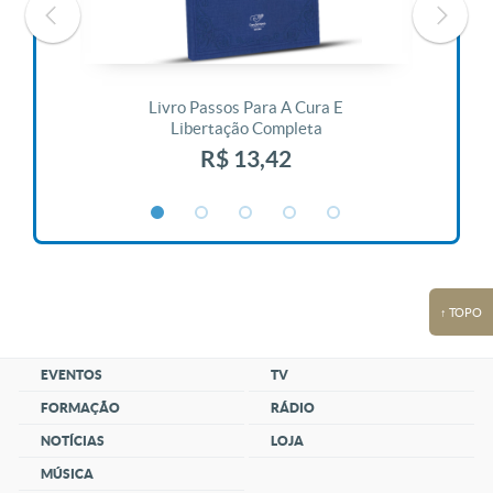
 Vida
Livro Passos Para A Cura E
Liv
Libertação Completa
R$ 13,42
↑ TOPO
EVENTOS
TV
FORMAÇÃO
RÁDIO
NOTÍCIAS
LOJA
MÚSICA