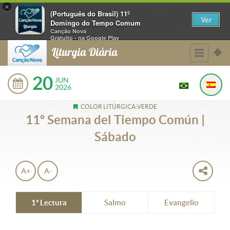
×
(Português do Brasil) 11º
Ver
Domingo do Tempo Comum
Canção Nova
Gratuito - na Google Play
Liturgia Diária
20
JUN
2026
COLOR LITÚRGICA:VERDE
11º Semana del Tiempo Común |
Sábado
A+
A-
1ª Lectura
Salmo
Evangelio