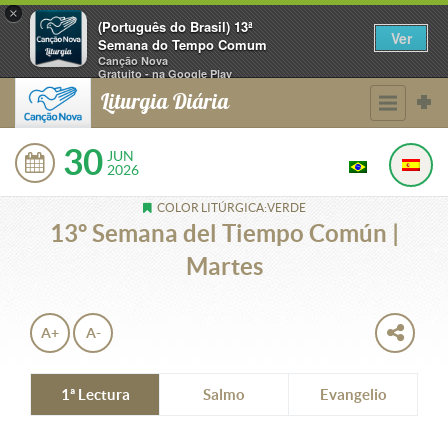
×
(Português do Brasil) 13ª
Ver
Semana do Tempo Comum
Canção Nova
Gratuito - na Google Play
Liturgia Diária
30
JUN
2026
COLOR LITÚRGICA:VERDE
13º Semana del Tiempo Común |
Martes
A+
A-
1ª Lectura
Salmo
Evangelio