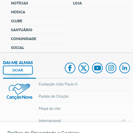
NOTÍCIAS
LOJA
MÚSICA
CLUBE
SANTUÁRIO
COMUNIDADE
SOCIAL
DAI-ME ALMAS
DOAR
Fundação João Paulo II
Pedido de Oração
Mapa do site
Internacional
Política de Privacidade e Cookies:
© 2002 – 2026
Todos os direitos reservados.
cancaonova.com