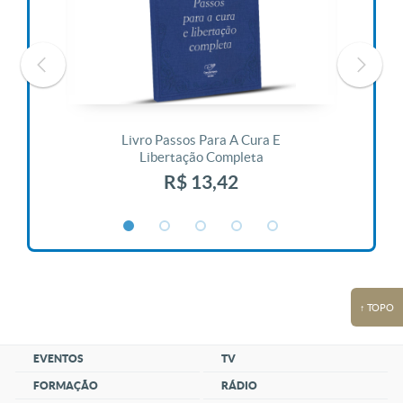
 Vida
Livro Passos Para A Cura E
Liv
Libertação Completa
R$ 13,42
↑ TOPO
EVENTOS
TV
FORMAÇÃO
RÁDIO