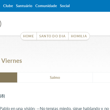
a
Clube
Santuário
Comunidade
Social
HOME
SANTO DO DIA
HOMILIA
 Viernes
Salmo
18)
a Pablo en una visión: —No tengas miedo, sigue hablando y no 