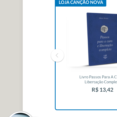
LOJA CANÇÃO NOVA
Livro O Padre: A História De Vida
Livro Passos Para A C
De Jonas Abib
Libertação Comple
R$ 42,41
R$ 13,42