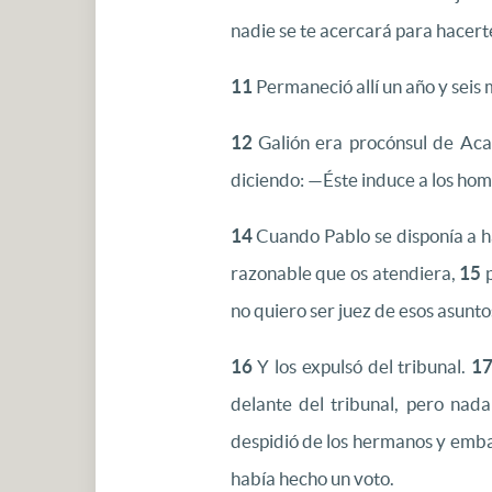
nadie se te acercará para hacer
11
Permaneció allí un año y seis 
12
Galión era procónsul de Acay
diciendo: —Éste induce a los homb
14
Cuando Pablo se disponía a hab
razonable que os atendiera,
15
p
no quiero ser juez de esos asunto
16
Y los expulsó del tribunal.
1
delante del tribunal, pero nad
despidió de los hermanos y embar
había hecho un voto.