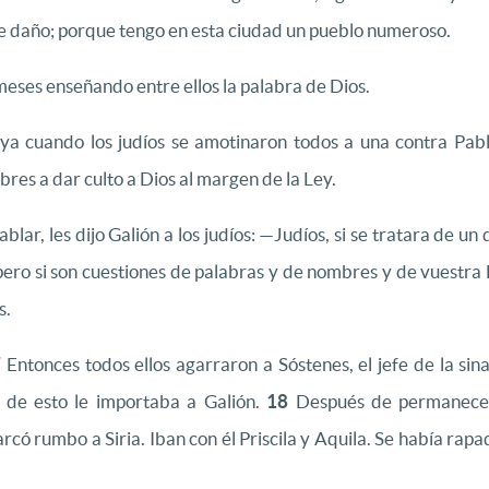
te daño; porque tengo en esta ciudad un pueblo numeroso.
meses enseñando entre ellos la palabra de Dios.
a cuando los judíos se amotinaron todos a una contra Pabl
res a dar culto a Dios al margen de la Ley.
lar, les dijo Galión a los judíos: —Judíos, si se tratara de un 
ero si son cuestiones de palabras y de nombres y de vuestra Le
s.
7
Entonces todos ellos agarraron a Sóstenes, el jefe de la si
a de esto le importaba a Galión.
18
Después de permanecer 
có rumbo a Siria. Iban con él Priscila y Aquila. Se había ra