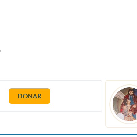
l
DONAR