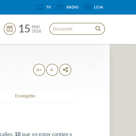
TV
RÁDIO
LOJA
15
MAI
2026
A+
A-
Evangelio
calles,
10
que yo estoy contigo y