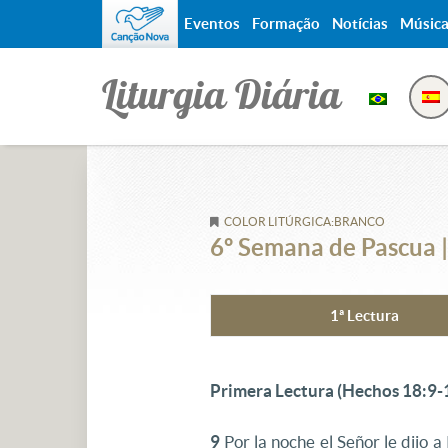
Eventos
Formação
Notícias
Músic
Liturgia Diária
COLOR LITÚRGICA:BRANCO
6º Semana de Pascua |
1ª Lectura
Primera Lectura (Hechos 18:9-
9
Por la noche el Señor le dijo 