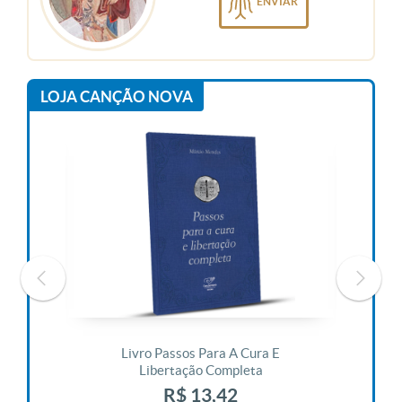
ENVIAR
LOJA CANÇÃO NOVA
 Vida
Livro Passos Para A Cura E
Liv
Libertação Completa
R$ 13,42