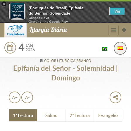
×
(Português do Brasil) Epifania
Ver
do Senhor, Solenidade
Canção Nova
Gratuito - na Google Play
Liturgia Diária
4
JAN
2026
COLOR LITÚRGICA:BRANCO
Epifanía del Señor - Solemnidad |
Domingo
A+
A-
1ª Lectura
Salmo
2ª Lectura
Evangelio