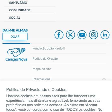
SANTUÁRIO
COMUNIDADE
SOCIAL
DAI-ME ALMAS
DOAR
Fundação João Paulo II
Pedido de Oração
Mapa do site
Internacional
Política de Privacidade e Cookies:
© 2002 – 2026
Todos os direitos reservados.
cancaonova.com
Usamos cookies em nossos sites para lhe fornecer uma
experiência mais dinâmica e agradável, lembrando as suas
preferências nos próximos acessos. Ao clicar em “Aceitar
todos”, você concorda com o uso de TODOS os cookies. No