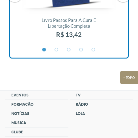
 Vida
Livro Passos Para A Cura E
Liv
Libertação Completa
R$ 13,42
↑ TOPO
EVENTOS
TV
FORMAÇÃO
RÁDIO
NOTÍCIAS
LOJA
MÚSICA
CLUBE