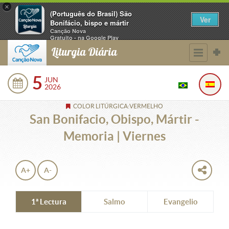
×
(Português do Brasil) São
Ver
Bonifácio, bispo e mártir
Canção Nova
Gratuito - na Google Play
Liturgia Diária
5
JUN
2026
COLOR LITÚRGICA:VERMELHO
San Bonifacio, Obispo, Mártir -
Memoria | Viernes
A+
A-
1ª Lectura
Salmo
Evangelio