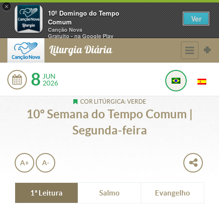
×
10º Domingo do Tempo
Ver
Comum
Canção Nova
Gratuito - na Google Play
Liturgia Diária
8
JUN
2026
COR LITÚRGICA: VERDE
10º Semana do Tempo Comum |
Segunda-feira
A+
A-
1ª Leitura
Salmo
Evangelho