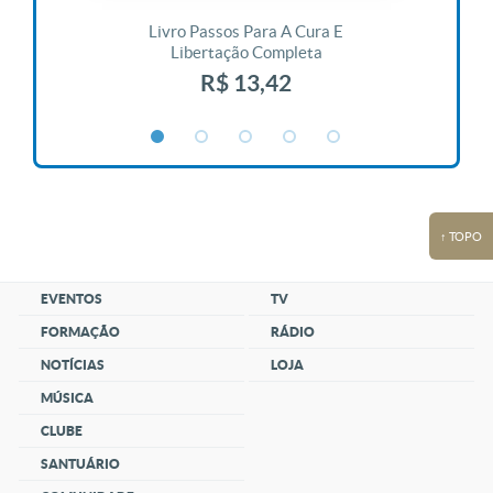
 Vida
Livro Passos Para A Cura E
Liv
Libertação Completa
R$ 13,42
↑ TOPO
EVENTOS
TV
FORMAÇÃO
RÁDIO
NOTÍCIAS
LOJA
MÚSICA
CLUBE
SANTUÁRIO