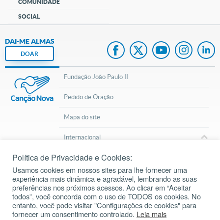
COMUNIDADE
SOCIAL
DAI-ME ALMAS
DOAR
Fundação João Paulo II
Pedido de Oração
Mapa do site
Internacional
Política de Privacidade e Cookies:
© 2002 – 2026
Todos os direitos reservados.
cancaonova.com
Usamos cookies em nossos sites para lhe fornecer uma
experiência mais dinâmica e agradável, lembrando as suas
preferências nos próximos acessos. Ao clicar em “Aceitar
todos”, você concorda com o uso de TODOS os cookies. No
entanto, você pode visitar "Configurações de cookies" para
fornecer um consentimento controlado.
Leia mais
Inscreva-se em nosso Canal do Youtube