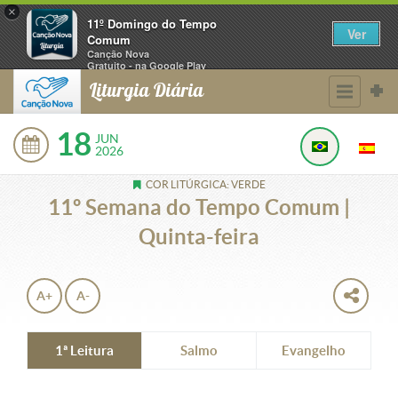
×
11º Domingo do Tempo
Ver
Comum
Canção Nova
Gratuito - na Google Play
Liturgia Diária
18
JUN
2026
COR LITÚRGICA: VERDE
11º Semana do Tempo Comum |
Quinta-feira
A+
A-
1ª Leitura
Salmo
Evangelho