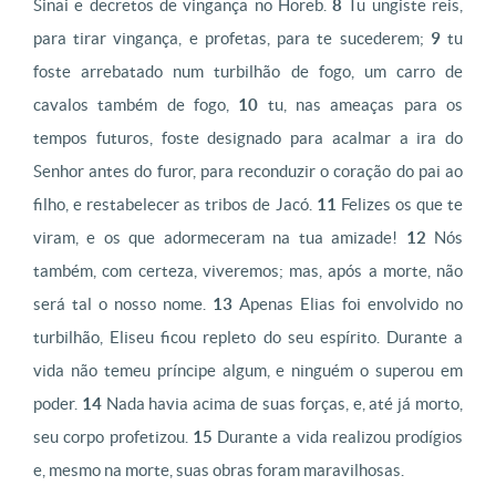
Sinai e decretos de vingança no Horeb.
8
Tu ungiste reis,
para tirar vingança, e profetas, para te sucederem;
9
tu
foste arrebatado num turbilhão de fogo, um carro de
cavalos também de fogo,
10
tu, nas ameaças para os
tempos futuros, foste designado para acalmar a ira do
Senhor antes do furor, para reconduzir o coração do pai ao
filho, e restabelecer as tribos de Jacó.
11
Felizes os que te
viram, e os que adormeceram na tua amizade!
12
Nós
também, com certeza, viveremos; mas, após a morte, não
será tal o nosso nome.
13
Apenas Elias foi envolvido no
turbilhão, Eliseu ficou repleto do seu espírito. Durante a
vida não temeu príncipe algum, e ninguém o superou em
poder.
14
Nada havia acima de suas forças, e, até já morto,
seu corpo profetizou.
15
Durante a vida realizou prodígios
e, mesmo na morte, suas obras foram maravilhosas.