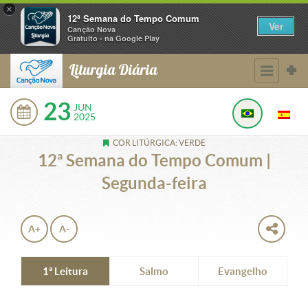
×
12ª Semana do Tempo Comum
Ver
Canção Nova
Gratuito - na Google Play
Liturgia Diária
23
JUN
2025
COR LITÚRGICA: VERDE
12ª Semana do Tempo Comum |
Segunda-feira
A+
A-
1ª Leitura
Salmo
Evangelho