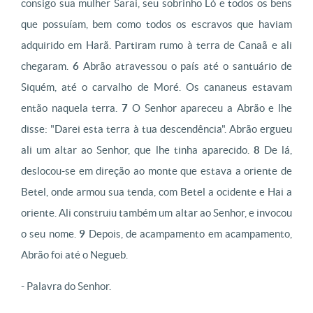
consigo sua mulher Sarai, seu sobrinho Ló e todos os bens
que possuíam, bem como todos os escravos que haviam
adquirido em Harã. Partiram rumo à terra de Canaã e ali
chegaram.
6
Abrão atravessou o país até o santuário de
Siquém, até o carvalho de Moré. Os cananeus estavam
então naquela terra.
7
O Senhor apareceu a Abrão e lhe
disse: "Darei esta terra à tua descendência". Abrão ergueu
ali um altar ao Senhor, que lhe tinha aparecido.
8
De lá,
deslocou-se em direção ao monte que estava a oriente de
Betel, onde armou sua tenda, com Betel a ocidente e Hai a
oriente. Ali construiu também um altar ao Senhor, e invocou
o seu nome.
9
Depois, de acampamento em acampamento,
Abrão foi até o Negueb.
- Palavra do Senhor.