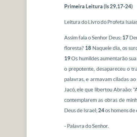
Primeira Leitura (
Is 29,17-24)
Leitura do Livro do Profeta Isaías
Assim fala o Senhor Deus:
17
Den
floresta?
18
Naquele dia, os surd
19
Os humildes aumentarão sua al
o prepotente, desapareceu o tr
palavras, e armavam ciladas ao 
Jacó, ele que libertou Abraão: 
contemplarem as obras de minh
Deus de Israel;
24
os homens de e
- Palavra do Senhor.