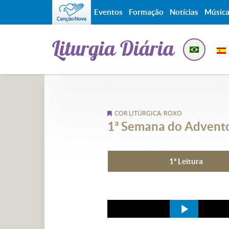
Eventos
Formação
Notícias
Músic
Liturgia Diária
COR LITÚRGICA: ROXO
1ª Semana do Advento 
1ª Leitura