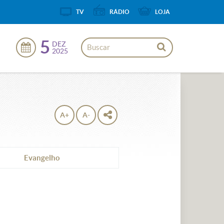
TV
RÁDIO
LOJA
5
DEZ
2025
A+
A-
Evangelho