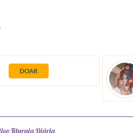
l
DOAR
ivo Liturgia Diária