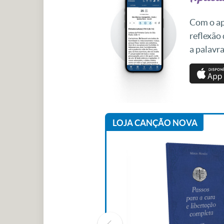
Com o apl
reflexão
a palavra
LOJA CANÇÃO NOVA