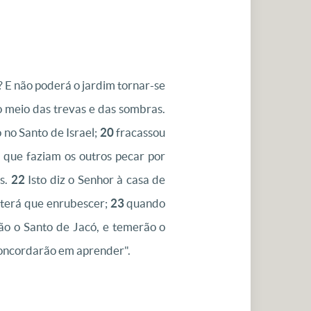
 E não poderá o jardim tornar-se
no meio das trevas e das sombras.
 no Santo de Israel;
20
fracassou
 que faziam os outros pecar por
as.
22
Isto diz o Senhor à casa de
 terá que enrubescer;
23
quando
o o Santo de Jacó, e temerão o
concordarão em aprender".