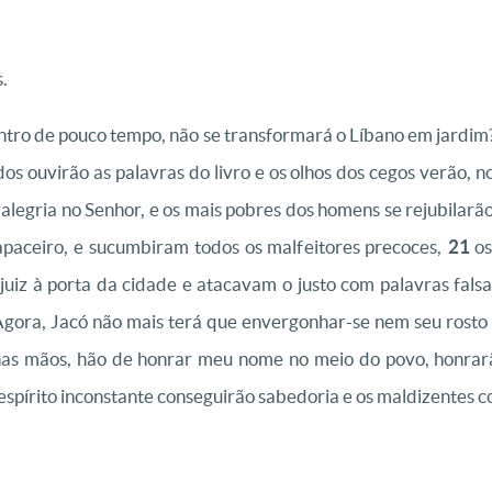
.
tro de pouco tempo, não se transformará o Líbano em jardim?
os ouvirão as palavras do livro e os olhos dos cegos verão, 
egria no Senhor, e os mais pobres dos homens se rejubilarão
apaceiro, e sucumbiram todos os malfeitores precoces,
21
os
juiz à porta da cidade e atacavam o justo com palavras fals
"Agora, Jacó não mais terá que envergonhar-se nem seu rosto
as mãos, hão de honrar meu nome no meio do povo, honrarã
spírito inconstante conseguirão sabedoria e os maldizentes 