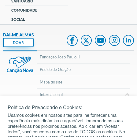
SANTUÁRIO
COMUNIDADE
SOCIAL
DAI-ME ALMAS
DOAR
Fundação João Paulo II
Pedido de Oração
Mapa do site
Internacional
Política de Privacidade e Cookies:
© 2002 – 2026
Todos os direitos reservados.
cancaonova.com
Usamos cookies em nossos sites para lhe fornecer uma
experiência mais dinâmica e agradável, lembrando as suas
preferências nos próximos acessos. Ao clicar em “Aceitar
todos”, você concorda com o uso de TODOS os cookies. No
entanto, você pode visitar "Configurações de cookies" para