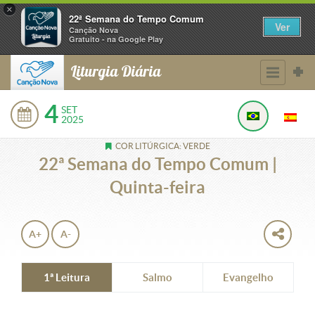
×
22ª Semana do Tempo Comum
Ver
Canção Nova
Gratuito - na Google Play
Liturgia Diária
4
SET
2025
COR LITÚRGICA: VERDE
22ª Semana do Tempo Comum |
Quinta-feira
A+
A-
1ª Leitura
Salmo
Evangelho