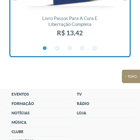
 Vida
Livro Passos Para A Cura E
Liv
Libertação Completa
R$ 13,42
↑ TOPO
EVENTOS
TV
FORMAÇÃO
RÁDIO
NOTÍCIAS
LOJA
MÚSICA
CLUBE