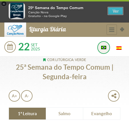
×
25ª Semana do Tempo Comum
Ver
Canção Nova
Gratuito - na Google Play
Liturgia Diária
22
SET
2025
COR LITÚRGICA: VERDE
25ª Semana do Tempo Comum |
Segunda-feira
A+
A-
1ª Leitura
Salmo
Evangelho