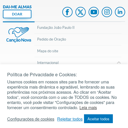
DAI-ME ALMAS
DOAR
Fundação João Paulo II
Pedido de Oração
Mapa do site
Internacional
Política de Privacidade e Cookies:
© 2002 – 2026
Todos os direitos reservados.
cancaonova.com
Usamos cookies em nossos sites para lhe fornecer uma
experiência mais dinâmica e agradável, lembrando as suas
preferências nos próximos acessos. Ao clicar em “Aceitar
todos”, você concorda com o uso de TODOS os cookies. No
entanto, você pode visitar "Configurações de cookies" para
fornecer um consentimento controlado.
Leia mais
Inscreva-se em nosso Canal do Youtube
Configurações de cookies
Rejeitar todos
Aceitar todos