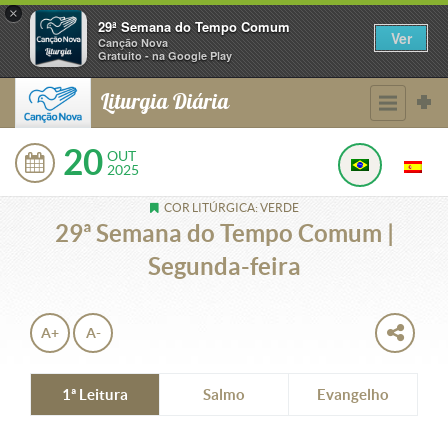
×
29ª Semana do Tempo Comum
Ver
Canção Nova
Gratuito - na Google Play
Liturgia Diária
20
OUT
2025
COR LITÚRGICA: VERDE
29ª Semana do Tempo Comum |
Segunda-feira
A+
A-
1ª Leitura
Salmo
Evangelho