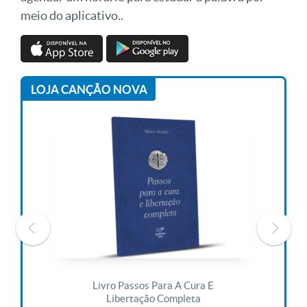
meio do aplicativo..
LOJA CANÇÃO NOVA
 Vida
Livro Passos Para A Cura E
Liv
Libertação Completa