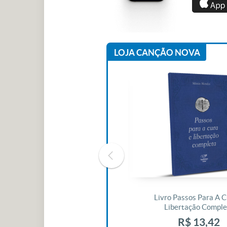
LOJA CANÇÃO NOVA
Livro O Padre: A História De Vida
Livro Passos Para A C
De Jonas Abib
Libertação Comple
R$ 42,41
R$ 13,42