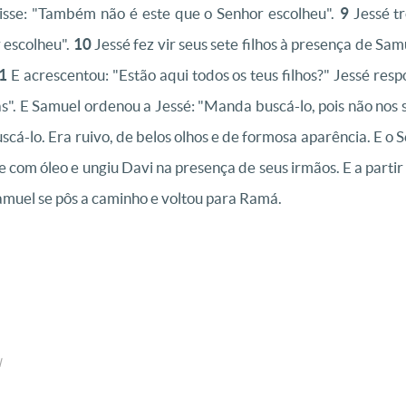
isse: "Também não é este que o Senhor escolheu".
9
Jessé t
 escolheu".
10
Jessé fez vir seus sete filhos à presença de Sa
1
E acrescentou: "Estão aqui todos os teus filhos?" Jessé res
s". E Samuel ordenou a Jessé: "Manda buscá-lo, pois não nos
á-lo. Era ruivo, de belos olhos e de formosa aparência. E o S
 com óleo e ungiu Davi na presença de seus irmãos. E a partir 
amuel se pôs a caminho e voltou para Ramá.
l