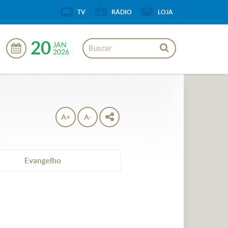
TV
RÁDIO
LOJA
20
JAN
2026
A+
A-
Evangelho