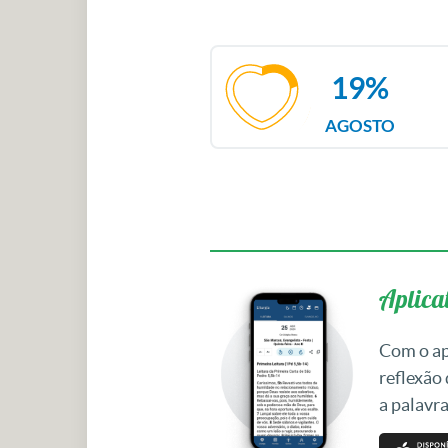
19%
AGOSTO
Aplicat
Com o apl
reflexão
a palavra