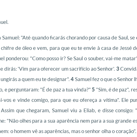
uel.
a Samuel: "Até quando ficarás chorando por causa de Saul, se
 chifre de óleo e vem, para que eu te envie à casa de Jessé d
l ponderou: "Como posso ir? Se Saul o souber, vai-me matar
 dirás: 'Vim para oferecer um sacrifício ao Senhor'.
3
Convidar
u ungirás a quem eu te designar".
4
Samuel fez o que o Senhor lh
o, e perguntaram: "É de paz a tua vinda?"
5
"Sim, é de paz", r
ai-vos e vinde comigo, para que eu ofereça a vítima". Ele pur
Assim que chegaram, Samuel viu a Eliab, e disse consigo:
e: "Não olhes para a sua aparência nem para a sua grande est
omem: o homem vê as aparências, mas o senhor olha o coração"