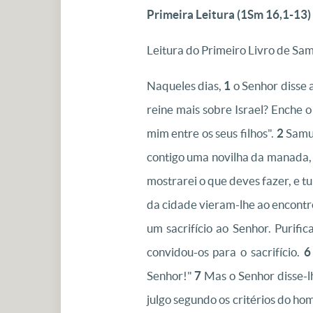
Primeira Leitura (
1Sm 16,1-13)
Leitura do Primeiro Livro de Sam
Naqueles dias,
1
o Senhor disse 
reine mais sobre Israel? Enche o
mim entre os seus filhos".
2
Samue
contigo uma novilha da manada, e
mostrarei o que deves fazer, e t
da cidade vieram-lhe ao encontr
um sacrifício ao Senhor. Purific
convidou-os para o sacrifício.
6
Senhor!"
7
Mas o Senhor disse-lh
julgo segundo os critérios do h