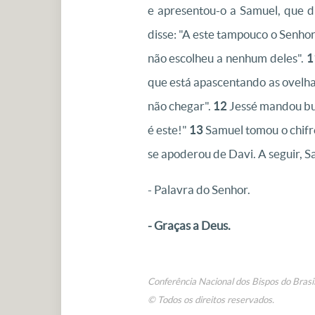
e apresentou-o a Samuel, que d
disse: "A este tampouco o Senhor
não escolheu a nenhum deles".
1
que está apascentando as ovelha
não chegar".
12
Jessé mandou busc
é este!"
13
Samuel tomou o chifre
se apoderou de Davi. A seguir, S
- Palavra do Senhor.
- Graças a Deus.
Conferência Nacional dos Bispos do Brasi
© Todos os direitos reservados.