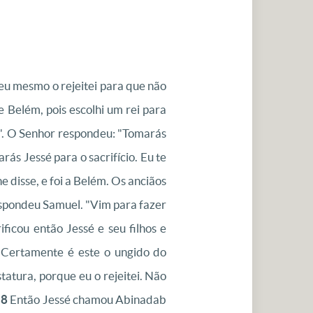
 eu mesmo o rejeitei para que não
e Belém, pois escolhi um rei para
". O Senhor respondeu: "Tomarás
ás Jessé para o sacrifício. Eu te
e disse, e foi a Belém. Os anciãos
espondeu Samuel. "Vim para fazer
ificou então Jessé e seu filhos e
 "Certamente é este o ungido do
atura, porque eu o rejeitei. Não
.
8
Então Jessé chamou Abinadab