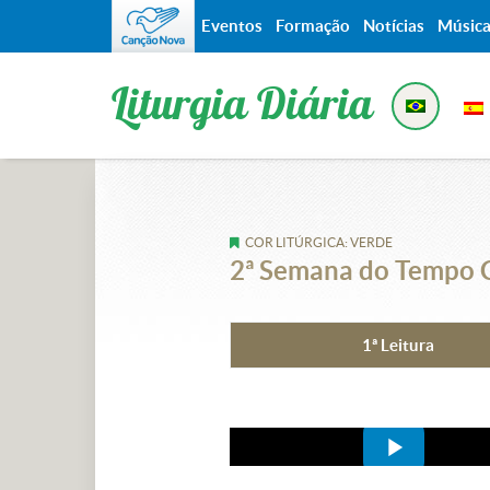
Eventos
Formação
Notícias
Músic
Liturgia Diária
COR LITÚRGICA: VERDE
2ª Semana do Tempo C
1ª Leitura