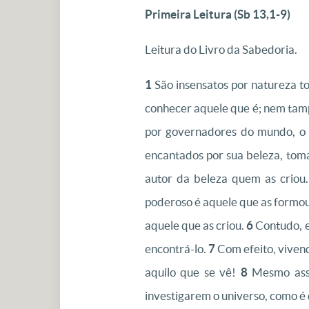
Primeira Leitura (
Sb 13,1-9)
Leitura do Livro da Sabedoria.
1
São insensatos por natureza t
conhecer aquele que é; nem tamp
por governadores do mundo, o fo
encantados por sua beleza, toma
autor da beleza quem as criou
poderoso é aquele que as formo
aquele que as criou.
6
Contudo, e
encontrá-lo.
7
Com efeito, vivend
aquilo que se vê!
8
Mesmo assi
investigarem o universo, como é