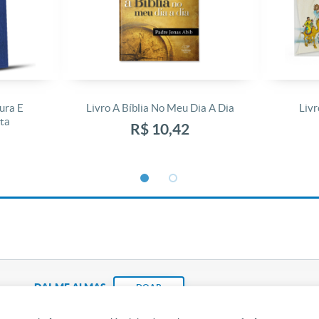
ura E
Livro A Bíblia No Meu Dia A Dia
Livr
ta
R$ 10,42
DAI-ME ALMAS
DOAR