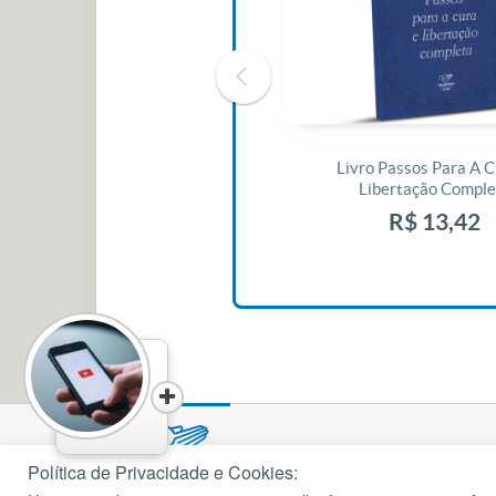
Livro O Padre: A História De Vida
Livro Passos Para A C
De Jonas Abib
Libertação Comple
R$ 42,41
R$ 13,42
Política de Privacidade e Cookies: