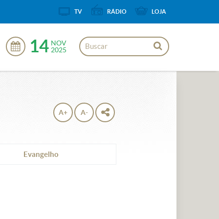
TV
RÁDIO
LOJA
14
NOV
2025
A+
A-
Evangelho