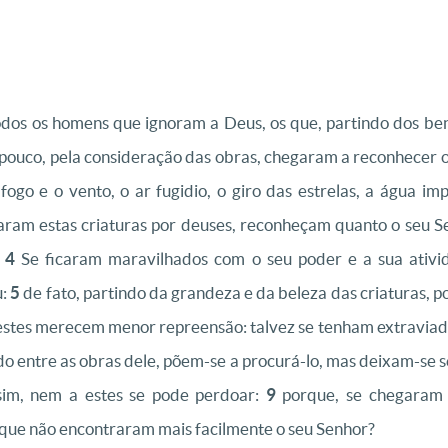
odos os homens que ignoram a Deus, os que, partindo dos ben
ouco, pela consideração das obras, chegaram a reconhecer o 
go e o vento, o ar fugidio, o giro das estrelas, a água imp
ram estas criaturas por deuses, reconheçam quanto o seu Sen
.
4
Se ficaram maravilhados com o seu poder e a sua ativi
u:
5
de fato, partindo da grandeza e da beleza das criaturas, po
stes merecem menor repreensão: talvez se tenham extravia
o entre as obras dele, põem-se a procurá-lo, mas deixam-se se
m, nem a estes se pode perdoar:
9
porque, se chegaram a
 que não encontraram mais facilmente o seu Senhor?