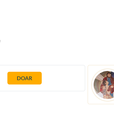
l
DOAR