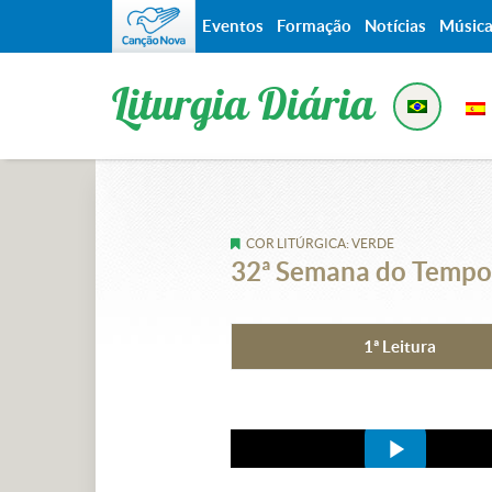
Eventos
Formação
Notícias
Músic
Liturgia Diária
COR LITÚRGICA: VERDE
32ª Semana do Tempo 
1ª Leitura