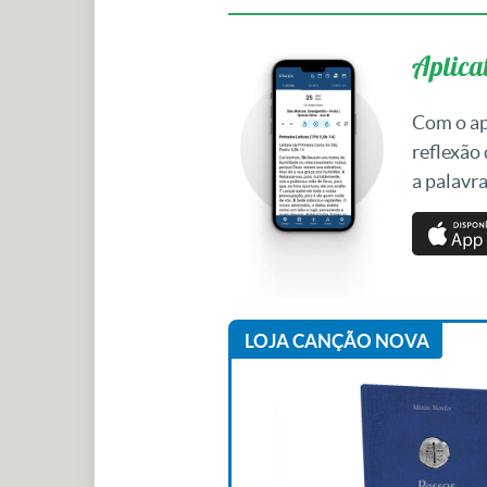
Aplicat
Com o apl
reflexão
a palavra
LOJA CANÇÃO NOVA