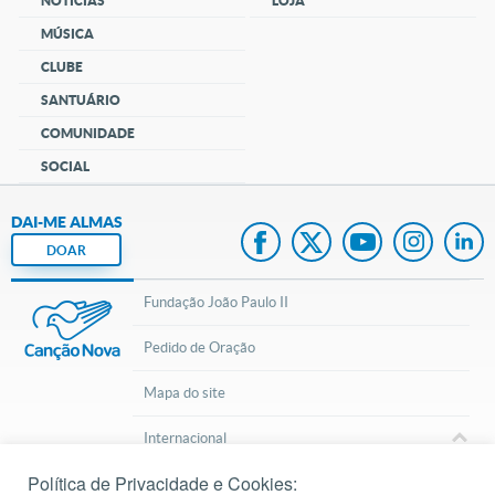
NOTÍCIAS
LOJA
MÚSICA
CLUBE
SANTUÁRIO
COMUNIDADE
SOCIAL
DAI-ME ALMAS
DOAR
Fundação João Paulo II
Pedido de Oração
Mapa do site
Internacional
Política de Privacidade e Cookies:
© 2002 – 2026
Todos os direitos reservados.
cancaonova.com