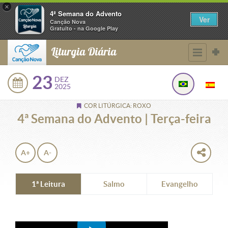
×
4ª Semana do Advento
Ver
Canção Nova
Gratuito - na Google Play
Liturgia Diária
23
DEZ
2025
COR LITÚRGICA: ROXO
4ª Semana do Advento | Terça-feira
A+
A-
1ª Leitura
Salmo
Evangelho