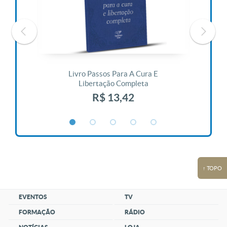
 Vida
Livro Passos Para A Cura E
Liv
Libertação Completa
R$ 13,42
↑ TOPO
EVENTOS
TV
FORMAÇÃO
RÁDIO