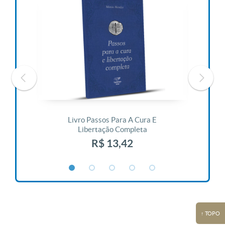
 Vida
Livro Passos Para A Cura E
Liv
Libertação Completa
R$ 13,42
↑ TOPO