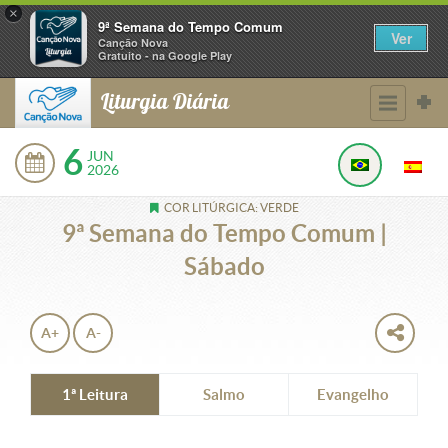
×
9ª Semana do Tempo Comum
Ver
Canção Nova
Gratuito - na Google Play
Liturgia Diária
6
JUN
2026
COR LITÚRGICA: VERDE
9ª Semana do Tempo Comum |
Sábado
A+
A-
1ª Leitura
Salmo
Evangelho