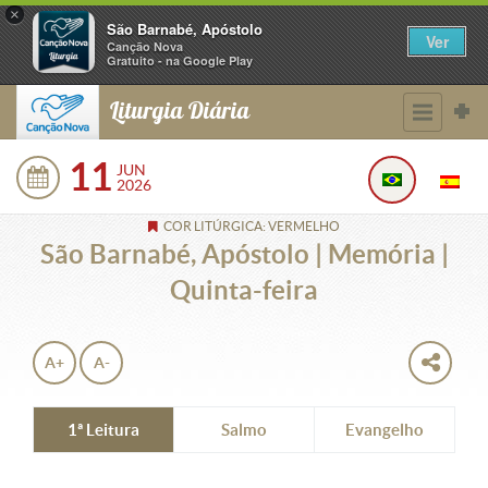
×
São Barnabé, Apóstolo
Ver
Canção Nova
Gratuito - na Google Play
Liturgia Diária
11
JUN
2026
COR LITÚRGICA: VERMELHO
São Barnabé, Apóstolo | Memória |
Quinta-feira
A+
A-
1ª Leitura
Salmo
Evangelho