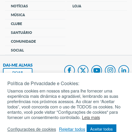
NOTÍCIAS
LOJA
MÚSICA
CLUBE
SANTUÁRIO
COMUNIDADE
SOCIAL
DAI-ME ALMAS
DOAR
Política de Privacidade e Cookies:
Fundação João Paulo II
Usamos cookies em nossos sites para lhe fornecer uma
experiência mais dinâmica e agradável, lembrando as suas
Pedido de Oração
preferências nos próximos acessos. Ao clicar em “Aceitar
todos”, você concorda com o uso de TODOS os cookies. No
Mapa do site
entanto, você pode visitar "Configurações de cookies" para
fornecer um consentimento controlado.
Leia mais
Internacional
Configurações de cookies
Rejeitar todos
Aceitar todos