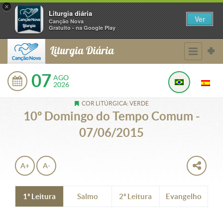
×
Liturgia diária
Ver
Canção Nova
Gratuito - na Google Play
Liturgia Diária
07
AGO
2026
COR LITÚRGICA: VERDE
10º Domingo do Tempo Comum -
07/06/2015
A+
A-
1ª Leitura
Salmo
2ª Leitura
Evangelho