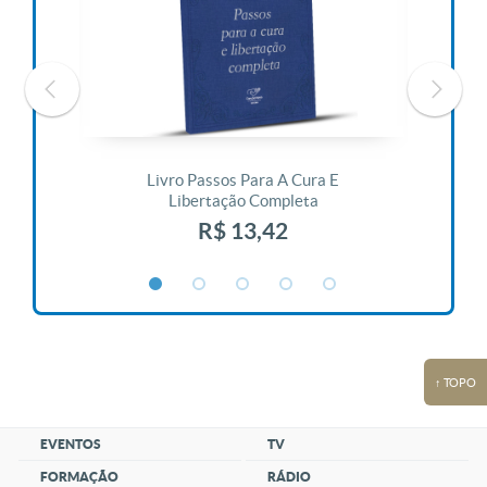
 Vida
Livro Passos Para A Cura E
Liv
Libertação Completa
R$ 13,42
↑ TOPO
EVENTOS
TV
FORMAÇÃO
RÁDIO