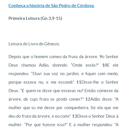
Conheça a história de São Pedro de Córdova
Primeira Leitura (
Gn 3,9-15)
Leitura do Livro do Gênesis:
Depois que o homem comeu da fruta da árvore,
9
o Senhor
Deus chamou Adão, dizendo: “Onde estás?”
10
E ele
respondeu: “Ouvi tua voz no jardim, e fiquei com medo,
porque estava nu; e me escondi”.
11
Disse-lhe o Senhor
Deus: “E quem te disse que estavas nu? Então comeste da
árvore, de cujo fruto te proibi comer?”
12
Adão disse: “A
mulher que tu me deste por companheira, foi ela que me
deu do fruto da árvore, e eu comi”.
13
Disse o Senhor Deus à
mulher: “Por que fizeste isso?” E a mulher respondeu: “A