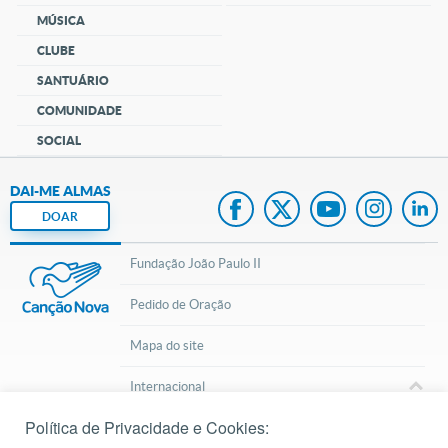
MÚSICA
CLUBE
SANTUÁRIO
COMUNIDADE
SOCIAL
DAI-ME ALMAS
DOAR
Fundação João Paulo II
Pedido de Oração
Mapa do site
Internacional
Política de Privacidade e Cookies:
© 2002 – 2026
Todos os direitos reservados.
cancaonova.com