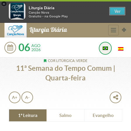
×
Liturgia Diária
Ver
Canção Nova
Gratuito - na Google Play
Liturgia Diária
06
AGO
2026
COR LITÚRGICA: VERDE
11ª Semana do Tempo Comum |
Quarta-feira
A+
A-
1ª Leitura
Salmo
Evangelho