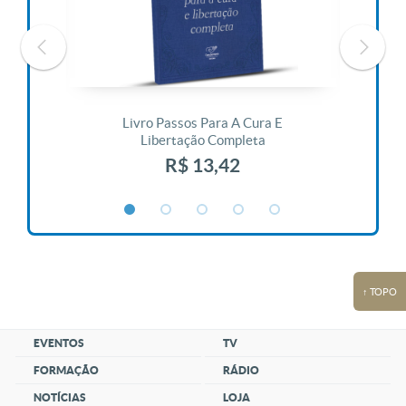
 Vida
Livro Passos Para A Cura E
Liv
Libertação Completa
R$ 13,42
↑ TOPO
EVENTOS
TV
FORMAÇÃO
RÁDIO
NOTÍCIAS
LOJA