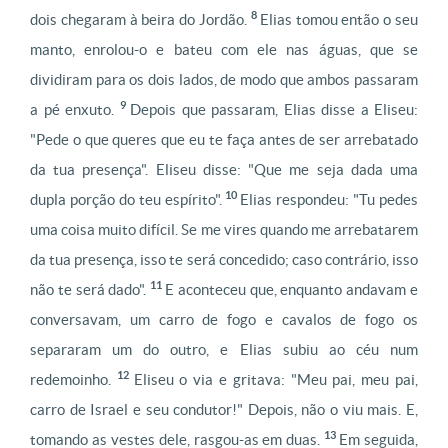
8
dois chegaram à beira do Jordão.
Elias tomou então o seu
manto, enrolou-o e bateu com ele nas águas, que se
dividiram para os dois lados, de modo que ambos passaram
9
a pé enxuto.
Depois que passaram, Elias disse a Eliseu:
"Pede o que queres que eu te faça antes de ser arrebatado
da tua presença". Eliseu disse: "Que me seja dada uma
10
dupla porção do teu espírito".
Elias respondeu: "Tu pedes
uma coisa muito difícil. Se me vires quando me arrebatarem
da tua presença, isso te será concedido; caso contrário, isso
11
não te será dado".
E aconteceu que, enquanto andavam e
conversavam, um carro de fogo e cavalos de fogo os
separaram um do outro, e Elias subiu ao céu num
12
redemoinho.
Eliseu o via e gritava: "Meu pai, meu pai,
carro de Israel e seu condutor!" Depois, não o viu mais. E,
13
tomando as vestes dele, rasgou-as em duas.
Em seguida,