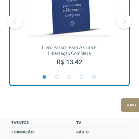
 Vida
Livro Passos Para A Cura E
Liv
Libertação Completa
R$ 13,42
↑ TOPO
EVENTOS
TV
FORMAÇÃO
RÁDIO