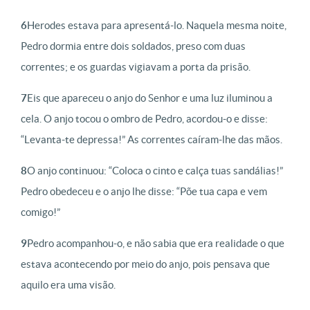
6
Herodes estava para apresentá-lo. Naquela mesma noite,
Pedro dormia entre dois soldados, preso com duas
correntes; e os guardas vigiavam a porta da prisão.
7
Eis que apareceu o anjo do Senhor e uma luz iluminou a
cela. O anjo tocou o ombro de Pedro, acordou-o e disse:
“Levanta-te depressa!” As correntes caíram-lhe das mãos.
8
O anjo continuou: “Coloca o cinto e calça tuas sandálias!”
Pedro obedeceu e o anjo lhe disse: “Põe tua capa e vem
comigo!”
9
Pedro acompanhou-o, e não sabia que era realidade o que
estava acontecendo por meio do anjo, pois pensava que
aquilo era uma visão.