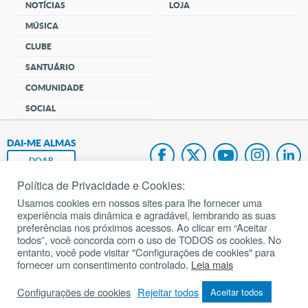
NOTÍCIAS
LOJA
MÚSICA
CLUBE
SANTUÁRIO
COMUNIDADE
SOCIAL
DAI-ME ALMAS
DOAR
Política de Privacidade e Cookies:
Fundação João Paulo II
Usamos cookies em nossos sites para lhe fornecer uma
experiência mais dinâmica e agradável, lembrando as suas
Pedido de Oração
preferências nos próximos acessos. Ao clicar em “Aceitar
todos”, você concorda com o uso de TODOS os cookies. No
Mapa do site
entanto, você pode visitar "Configurações de cookies" para
fornecer um consentimento controlado.
Leia mais
Internacional
Configurações de cookies
Rejeitar todos
Aceitar todos
© 2002 – 2026
Todos os direitos reservados.
cancaonova.com