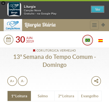
×
Liturgia
Ver
Canção Nova
Gratuito - na Google Play
Liturgia Diária
30
JUN
2019
COR LITÚRGICA: VERMELHO
13ª Semana do Tempo Comum -
Domingo
A+
A-
1ª Leitura
Salmo
2ª Leitura
Evangelho