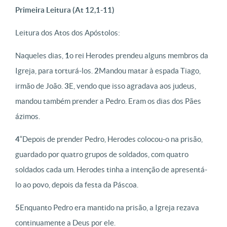
Primeira Leitura (At 12,1-11)
Leitura dos Atos dos Apóstolos:
Naqueles dias,
1
o rei Herodes prendeu alguns membros da
Igreja, para torturá-los.
2
Mandou matar à espada Tiago,
irmão de João.
3
E, vendo que isso agradava aos judeus,
mandou também prender a Pedro. Eram os dias dos Pães
ázimos.
4
“Depois de prender Pedro, Herodes colocou-o na prisão,
guardado por quatro grupos de soldados, com quatro
soldados cada um. Herodes tinha a intenção de apresentá-
lo ao povo, depois da festa da Páscoa.
5
Enquanto Pedro era mantido na prisão, a Igreja rezava
continuamente a Deus por ele.