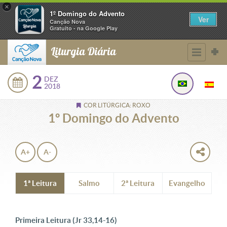
×
1º Domingo do Advento
Ver
Canção Nova
Gratuito - na Google Play
Liturgia Diária
2
DEZ
2018
COR LITÚRGICA: ROXO
1º Domingo do Advento
A+
A-
1ª Leitura
Salmo
2ª Leitura
Evangelho
Primeira Leitura (Jr 33,14-16)