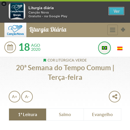
×
Liturgia diária
Ver
Canção Nova
Gratuito - na Google Play
Liturgia Diária
18
AGO
2020
COR LITÚRGICA: VERDE
20ª Semana do Tempo Comum |
Terça-feira
A+
A-
1ª Leitura
Salmo
Evangelho