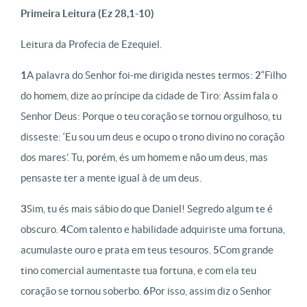
Primeira Leitura (Ez 28,1-10)
Leitura da Profecia de Ezequiel.
1
A palavra do Senhor foi-me dirigida nestes termos:
2
“Filho
do homem, dize ao príncipe da cidade de Tiro: Assim fala o
Senhor Deus: Porque o teu coração se tornou orgulhoso, tu
disseste: ‘Eu sou um deus e ocupo o trono divino no coração
dos mares’. Tu, porém, és um homem e não um deus, mas
pensaste ter a mente igual à de um deus.
3
Sim, tu és mais sábio do que Daniel! Segredo algum te é
obscuro.
4
Com talento e habilidade adquiriste uma fortuna,
acumulaste ouro e prata em teus tesouros.
5
Com grande
tino comercial aumentaste tua fortuna, e com ela teu
coração se tornou soberbo.
6
Por isso, assim diz o Senhor