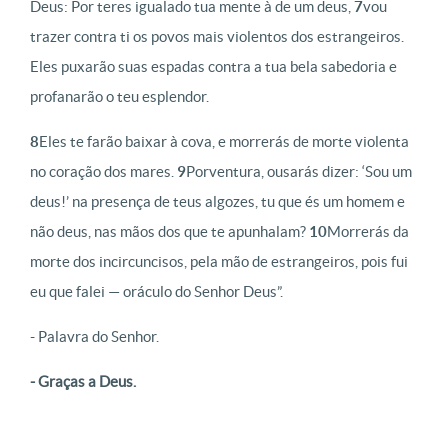
Deus: Por teres igualado tua mente à de um deus,
7
vou
trazer contra ti os povos mais violentos dos estrangeiros.
Eles puxarão suas espadas contra a tua bela sabedoria e
profanarão o teu esplendor.
8
Eles te farão baixar à cova, e morrerás de morte violenta
no coração dos mares.
9
Porventura, ousarás dizer: ‘Sou um
deus!’ na presença de teus algozes, tu que és um homem e
não deus, nas mãos dos que te apunhalam?
10
Morrerás da
morte dos incircuncisos, pela mão de estrangeiros, pois fui
eu que falei — oráculo do Senhor Deus”.
- Palavra do Senhor.
- Graças a Deus.