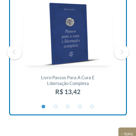
 Vida
Livro Passos Para A Cura E
Liv
Libertação Completa
R$ 13,42
↑ TOPO