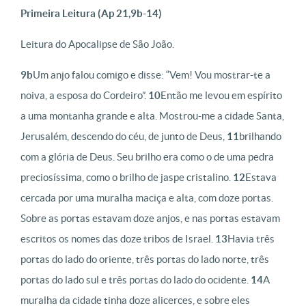
Primeira Leitura (Ap 21,9b-14)
Leitura do Apocalipse de São João.
9b
Um anjo falou comigo e disse: “Vem! Vou mostrar-te a
noiva, a esposa do Cordeiro”.
10
Então me levou em espírito
a uma montanha grande e alta. Mostrou-me a cidade Santa,
Jerusalém, descendo do céu, de junto de Deus,
11
brilhando
com a glória de Deus. Seu brilho era como o de uma pedra
preciosíssima, como o brilho de jaspe cristalino.
12
Estava
cercada por uma muralha maciça e alta, com doze portas.
Sobre as portas estavam doze anjos, e nas portas estavam
escritos os nomes das doze tribos de Israel.
13
Havia três
portas do lado do oriente, três portas do lado norte, três
portas do lado sul e três portas do lado do ocidente.
14
A
muralha da cidade tinha doze alicerces, e sobre eles