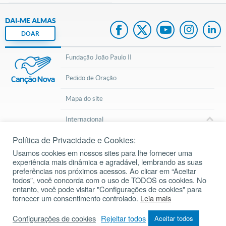
DAI-ME ALMAS
DOAR
Fundação João Paulo II
Pedido de Oração
Mapa do site
Internacional
Política de Privacidade e Cookies:
© 2002 – 2026
Todos os direitos reservados.
cancaonova.com
Usamos cookies em nossos sites para lhe fornecer uma
experiência mais dinâmica e agradável, lembrando as suas
preferências nos próximos acessos. Ao clicar em “Aceitar
todos”, você concorda com o uso de TODOS os cookies. No
entanto, você pode visitar "Configurações de cookies" para
fornecer um consentimento controlado.
Leia mais
Inscreva-se em nosso Canal do Youtube
Configurações de cookies
Rejeitar todos
Aceitar todos