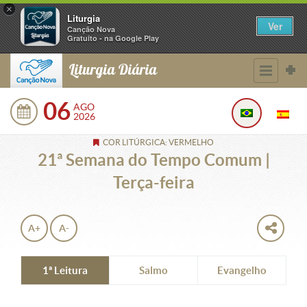
×
Liturgia
Ver
Canção Nova
Gratuito - na Google Play
Liturgia Diária
06
AGO
2026
COR LITÚRGICA: VERMELHO
21ª Semana do Tempo Comum |
Terça-feira
A+
A-
1ª Leitura
Salmo
Evangelho