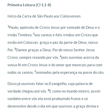
Primeira Leitura (Cl 1,1-8)
Início da Carta de São Paulo aos Colossenses.
1
Paulo, apóstolo de Cristo Jesus por vontade de Deus e o
2
irmão Timóteo,
aos santos e fiéis irmãos em Cristo que
estão em Colossas: graça e paz da parte de Deus, nosso
3
Pai.
Damos graças a Deus, Pai de nosso Senhor Jesus
4
Cristo, sempre rezando por vós,
pois ouvimos acerca da
vossa fé em Cristo Jesus e do amor que mostrais para com
5
todos os santos,
animados pela esperança na posse do céu.
Disso já ouvistes falar no Evangelho, cuja palavra de
6
verdade chegou até vós.
E como no mundo inteiro, assim
também entre vós ela está produzindo frutos e se
desenvolve desde o dia em que ouvistes a graça divina e