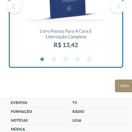
 Vida
Livro Passos Para A Cura E
Liv
Libertação Completa
R$ 13,42
↑ TOPO
EVENTOS
TV
FORMAÇÃO
RÁDIO
NOTÍCIAS
LOJA
MÚSICA