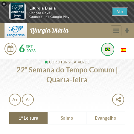
×
Liturgia Diária
Ver
Canção Nova
Gratuito - na Google Play
Liturgia Diária
6
SET
2023
COR LITÚRGICA: VERDE
22ª Semana do Tempo Comum |
Quarta-feira
A+
A-
1ª Leitura
Salmo
Evangelho