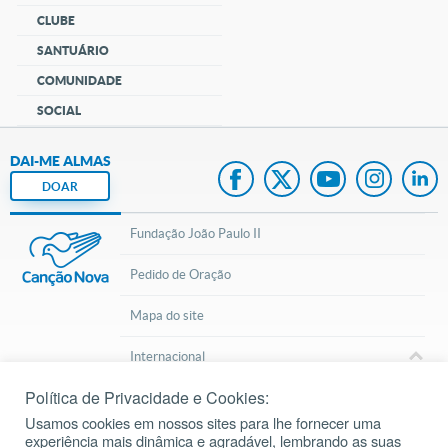
CLUBE
SANTUÁRIO
COMUNIDADE
SOCIAL
DAI-ME ALMAS
DOAR
Fundação João Paulo II
Pedido de Oração
Mapa do site
Internacional
Política de Privacidade e Cookies:
© 2002 – 2026
Todos os direitos reservados.
cancaonova.com
Usamos cookies em nossos sites para lhe fornecer uma
experiência mais dinâmica e agradável, lembrando as suas