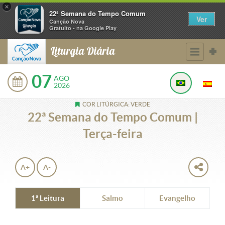
×
22ª Semana do Tempo Comum
Ver
Canção Nova
Gratuito - na Google Play
Liturgia Diária
07
AGO
2026
COR LITÚRGICA: VERDE
22ª Semana do Tempo Comum |
Terça-feira
A+
A-
1ª Leitura
Salmo
Evangelho