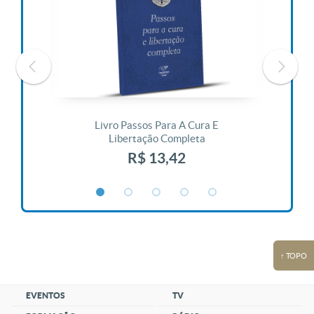
 Vida
Livro Passos Para A Cura E
Liv
Libertação Completa
R$ 13,42
↑ TOPO
EVENTOS
TV