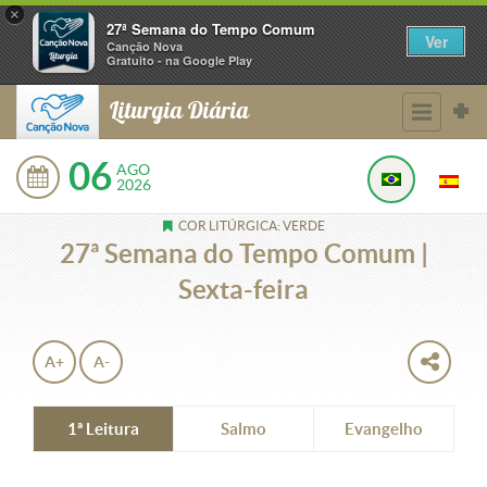
×
27ª Semana do Tempo Comum
Ver
Canção Nova
Gratuito - na Google Play
Liturgia Diária
06
AGO
2026
COR LITÚRGICA: VERDE
27ª Semana do Tempo Comum |
Sexta-feira
A+
A-
1ª Leitura
Salmo
Evangelho