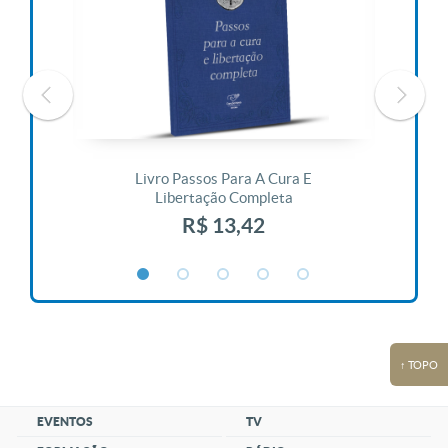
 Vida
Livro Passos Para A Cura E
Liv
Libertação Completa
R$ 13,42
↑ TOPO
EVENTOS
TV