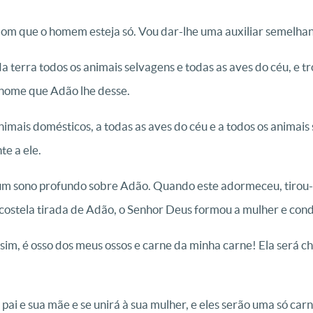
om que o homem esteja só. Vou dar-lhe uma auxiliar semelhant
 terra todos os animais selvagens e todas as aves do céu, e t
o nome que Adão lhe desse.
imais domésticos, a todas as aves do céu e a todos os animai
e a ele.
 um sono profundo sobre Adão. Quando este adormeceu, tirou-l
costela tirada de Adão, o Senhor Deus formou a mulher e con
sim, é osso dos meus ossos e carne da minha carne! Ela será c
pai e sua mãe e se unirá à sua mulher, e eles serão uma só carn