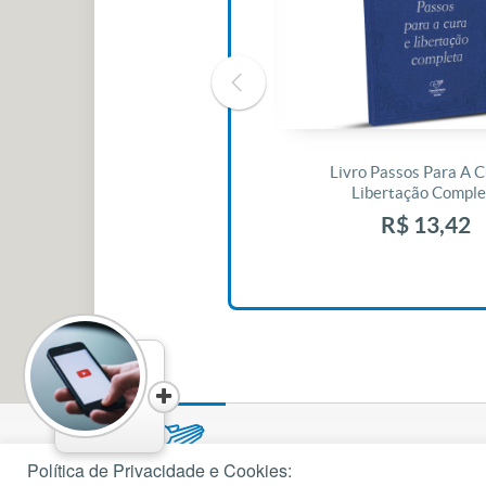
Livro O Padre: A História De Vida
Livro Passos Para A C
De Jonas Abib
Libertação Comple
R$ 42,41
R$ 13,42
Política de Privacidade e Cookies: