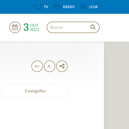
TV
RÁDIO
LOJA
3
OUT
2021
A+
A-
Evangelho