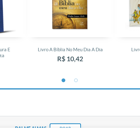
ura E
Livro A Bíblia No Meu Dia A Dia
Livr
ta
R$ 10,42
DAI-ME ALMAS
DOAR