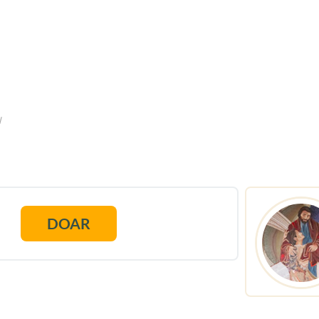
l
DOAR