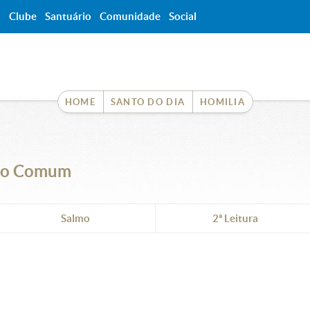
a
Clube
Santuário
Comunidade
Social
HOME
SANTO DO DIA
HOMILIA
po Comum
Salmo
2ª Leitura