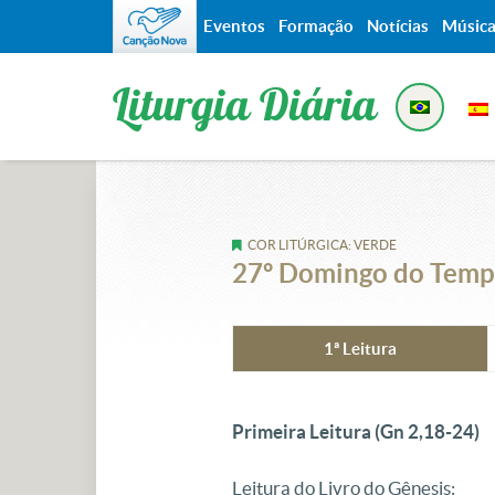
Eventos
Formação
Notícias
Músic
Liturgia Diária
COR LITÚRGICA: VERDE
27º Domingo do Tem
1ª Leitura
Primeira Leitura (
Gn 2,18-24)
Leitura do
Livro do Gênesis: