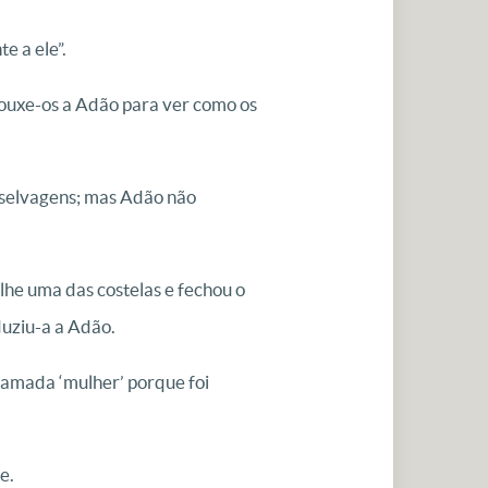
e a ele”.
rouxe-os a Adão para ver como os
s selvagens; mas Adão não
he uma das costelas e fechou o
duziu-a a Adão.
hamada ‘mulher’ porque foi
e.