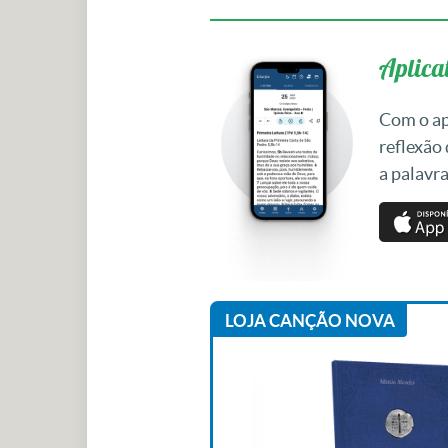
Aplicat
Com o apl
reflexão
a palavra
LOJA CANÇÃO NOVA