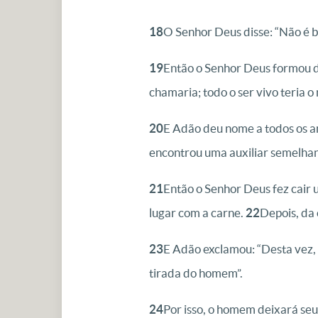
18
O Senhor Deus disse: “Não é b
19
Então o Senhor Deus formou da
chamaria; todo o ser vivo teria 
20
E Adão deu nome a todos os an
encontrou uma auxiliar semelhant
21
Então o Senhor Deus fez cair
lugar com a carne.
22
Depois, da 
23
E Adão exclamou: “Desta vez, 
tirada do homem”.
24
Por isso, o homem deixará seu 