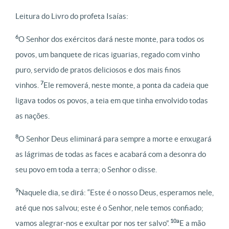
Leitura do Livro do profeta Isaías:
6
O Senhor dos exércitos dará neste monte, para todos os
povos, um banquete de ricas iguarias, regado com vinho
puro, servido de pratos deliciosos e dos mais finos
7
vinhos.
Ele removerá, neste monte, a ponta da cadeia que
ligava todos os povos, a teia em que tinha envolvido todas
as nações.
8
O Senhor Deus eliminará para sempre a morte e enxugará
as lágrimas de todas as faces e acabará com a desonra do
seu povo em toda a terra; o Senhor o disse.
9
Naquele dia, se dirá: “Este é o nosso Deus, esperamos nele,
até que nos salvou; este é o Senhor, nele temos confiado;
10a
vamos alegrar-nos e exultar por nos ter salvo”.
E a mão