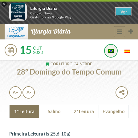
×
Liturgia Diária
Ver
Canção Nova
Gratuito - na Google Play
Liturgia Diária
15
OUT
2023
COR LITÚRGICA: VERDE
28º Domingo do Tempo Comum
A+
A-
1ª Leitura
Salmo
2ª Leitura
Evangelho
Primeira Leitura (Is 25,6-10a)