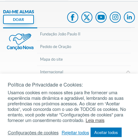
DAI-ME ALMAS
DOAR
Fundação João Paulo II
Pedido de Oração
Mapa do site
Internacional
Política de Privacidade e Cookies:
© 2002 – 2026
Todos os direitos reservados.
cancaonova.com
Usamos cookies em nossos sites para lhe fornecer uma
experiência mais dinâmica e agradável, lembrando as suas
preferências nos próximos acessos. Ao clicar em “Aceitar
todos”, você concorda com o uso de TODOS os cookies. No
entanto, você pode visitar "Configurações de cookies" para
fornecer um consentimento controlado.
Leia mais
Inscreva-se em nosso Canal do Youtube
Configurações de cookies
Rejeitar todos
Aceitar todos