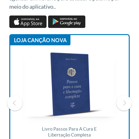
meio do aplicativo..
LOJA CANÇÃO NOVA
 Vida
Livro Passos Para A Cura E
Liv
Libertação Completa