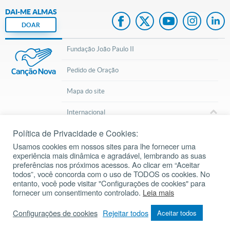
DAI-ME ALMAS
DOAR
Fundação João Paulo II
Pedido de Oração
Mapa do site
Internacional
Política de Privacidade e Cookies:
© 2002 – 2026
Todos os direitos reservados.
cancaonova.com
Usamos cookies em nossos sites para lhe fornecer uma
experiência mais dinâmica e agradável, lembrando as suas
preferências nos próximos acessos. Ao clicar em “Aceitar
todos”, você concorda com o uso de TODOS os cookies. No
entanto, você pode visitar "Configurações de cookies" para
fornecer um consentimento controlado.
Leia mais
Inscreva-se em nosso Canal do Youtube
Configurações de cookies
Rejeitar todos
Aceitar todos