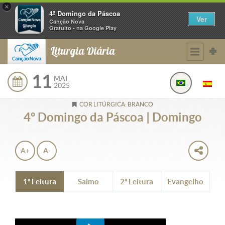
×
4º Domingo da Páscoa
Ver
Canção Nova
Gratuito - na Google Play
Liturgia Diária
11
MAI
2025
COR LITÚRGICA: BRANCO
4º Domingo da Páscoa | Domingo
A+
A-
1ª Leitura
Salmo
2ª Leitura
Evangelho