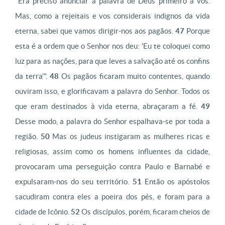
"Era preciso anunciar a palavra de Deus primeiro a vós.
Mas, como a rejeitais e vos considerais indignos da vida
eterna, sabei que vamos dirigir-nos aos pagãos.
47
Porque
esta é a ordem que o Senhor nos deu: 'Eu te coloquei como
luz para as nações, para que leves a salvação até os confins
da terra'".
48
Os pagãos ficaram muito contentes, quando
ouviram isso, e glorificavam a palavra do Senhor. Todos os
que eram destinados à vida eterna, abraçaram a fé.
49
Desse modo, a palavra do Senhor espalhava-se por toda a
região.
50
Mas os judeus instigaram as mulheres ricas e
religiosas, assim como os homens influentes da cidade,
provocaram uma perseguição contra Paulo e Barnabé e
expulsaram-nos do seu território.
51
Então os apóstolos
sacudiram contra eles a poeira dos pés, e foram para a
cidade de Icônio.
52
Os discípulos, porém, ficaram cheios de