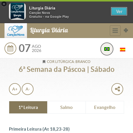
×
Liturgia Diária
Ver
Canção Nova
Gratuito - na Google Play
Liturgia Diária
07
AGO
2026
COR LITÚRGICA: BRANCO
6ª Semana da Páscoa | Sábado
A+
A-
1ª Leitura
Salmo
Evangelho
Primeira Leitura
(At 18,23-28)