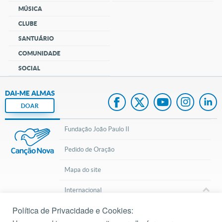
MÚSICA
CLUBE
SANTUÁRIO
COMUNIDADE
SOCIAL
DAI-ME ALMAS
DOAR
Fundação João Paulo II
Pedido de Oração
Mapa do site
Internacional
Política de Privacidade e Cookies:
© 2002 – 2026
Todos os direitos reservados.
cancaonova.com