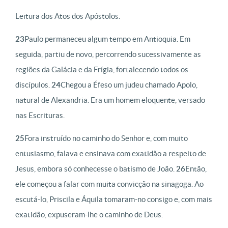
Leitura dos Atos dos Apóstolos.
23
Paulo permaneceu algum tempo em Antioquia. Em
seguida, partiu de novo, percorrendo sucessivamente as
regiões da Galácia e da Frígia, fortalecendo todos os
discípulos.
24
Chegou a Éfeso um judeu chamado Apolo,
natural de Alexandria. Era um homem eloquente, versado
nas Escrituras.
25
Fora instruído no caminho do Senhor e, com muito
entusiasmo, falava e ensinava com exatidão a respeito de
Jesus, embora só conhecesse o batismo de João.
26
Então,
ele começou a falar com muita convicção na sinagoga. Ao
escutá-lo, Priscila e Áquila tomaram-no consigo e, com mais
exatidão, expuseram-lhe o caminho de Deus.