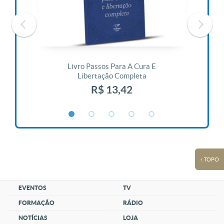
 Vida
Livro Passos Para A Cura E
Liv
Libertação Completa
R$ 13,42
↑ TOPO
EVENTOS
TV
FORMAÇÃO
RÁDIO
NOTÍCIAS
LOJA