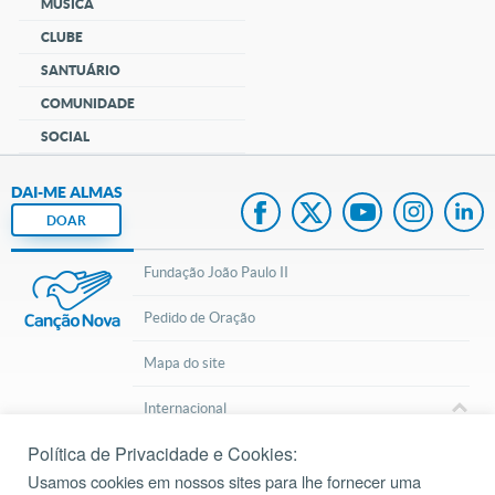
MÚSICA
CLUBE
SANTUÁRIO
COMUNIDADE
SOCIAL
DAI-ME ALMAS
DOAR
Fundação João Paulo II
Pedido de Oração
Mapa do site
Internacional
Política de Privacidade e Cookies:
© 2002 – 2026
Todos os direitos reservados.
cancaonova.com
Usamos cookies em nossos sites para lhe fornecer uma