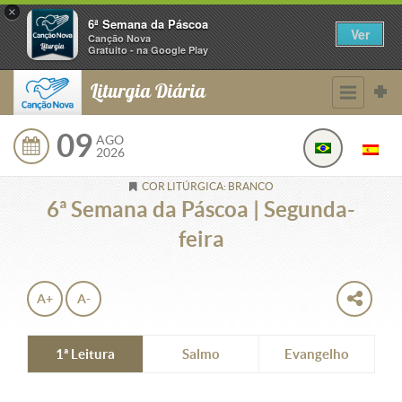
×
6ª Semana da Páscoa
Ver
Canção Nova
Gratuito - na Google Play
Liturgia Diária
09
AGO
2026
COR LITÚRGICA: BRANCO
6ª Semana da Páscoa | Segunda-
feira
A+
A-
1ª Leitura
Salmo
Evangelho