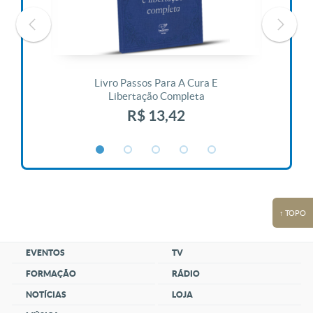
 Vida
Livro Passos Para A Cura E
Liv
Libertação Completa
R$ 13,42
↑ TOPO
EVENTOS
TV
FORMAÇÃO
RÁDIO
NOTÍCIAS
LOJA