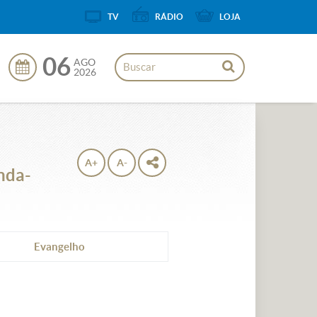
TV
RÁDIO
LOJA
06
AGO
2026
A+
A-
nda-
Evangelho