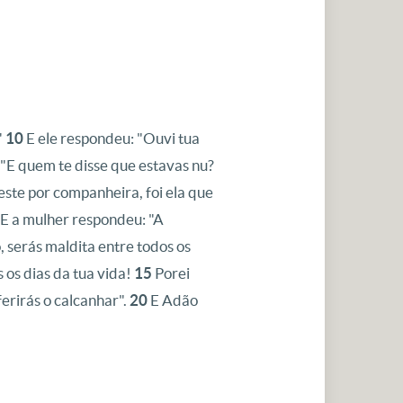
"
10
E ele respondeu: "Ouvi tua
"E quem te disse que estavas nu?
ste por companheira, foi ela que
 E a mulher respondeu: "A
, serás maldita entre todos os
 os dias da tua vida!
15
Porei
ferirás o calcanhar".
20
E Adão