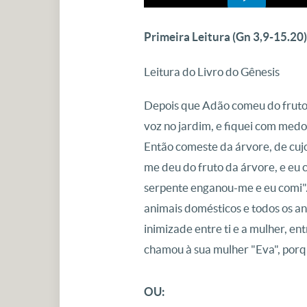
Primeira Leitura
(Gn 3,9-15.20)
Leitura do Livro do Gênesis
Depois que Adão comeu do fruto
voz no jardim, e fiquei com medo
Então comeste da árvore, de cujo
me deu do fruto da árvore, e eu 
serpente enganou-me e eu comi"
animais domésticos e todos os an
inimizade entre ti e a mulher, ent
chamou à sua mulher "Eva", porqu
OU: