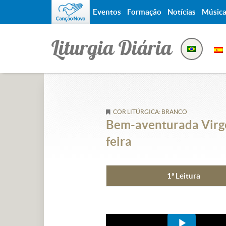
Eventos
Formação
Notícias
Músic
Liturgia Diária
COR LITÚRGICA: BRANCO
Bem-aventurada Virge
feira
1ª Leitura