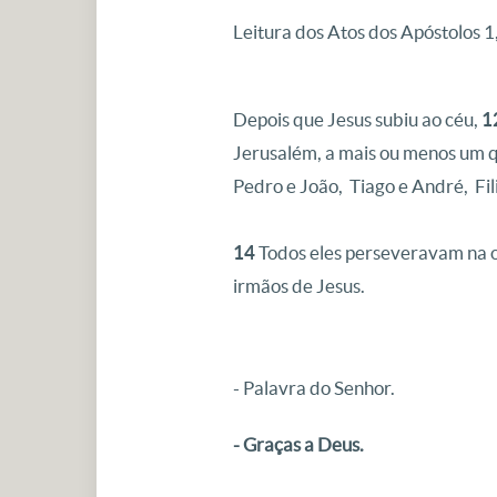
Leitura dos Atos dos Apóstolos 1
Depois que Jesus subiu ao céu,
1
Jerusalém, a mais ou menos um 
Pedro e João, Tiago e André, Fili
14
Todos eles perseveravam na o
irmãos de Jesus.
- Palavra do Senhor.
- Graças a Deus.