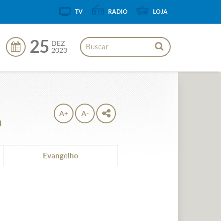
TV
RÁDIO
LOJA
25
DEZ
2023
A+
A-
a
Evangelho