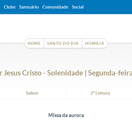
a
Clube
Santuário
Comunidade
Social
HOME
SANTO DO DIA
HOMILIA
 Jesus Cristo - Solenidade | Segunda-feir
Salmo
2ª Leitura
Missa da aurora