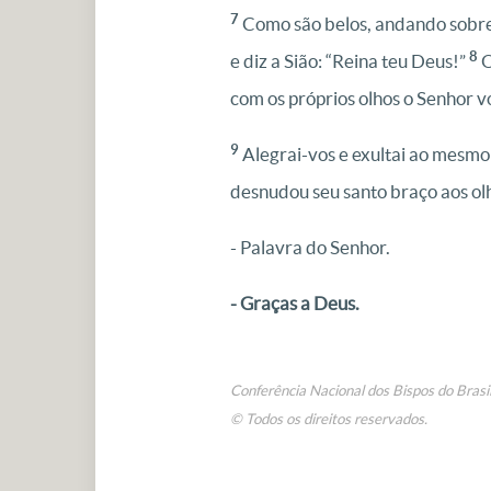
7
Como são belos, andando sobre 
8
e diz a Sião: “Reina teu Deus!”
O
com os próprios olhos o Senhor vo
9
Alegrai-vos e exultai ao mesmo
desnudou seu santo braço aos olh
- Palavra do Senhor.
- Graças a Deus.
Conferência Nacional dos Bispos do Brasi
© Todos os direitos reservados.