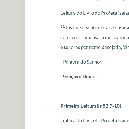
Leitura do Livro do Profeta Isaías
11
Eis que o Senhor fez-se ouvir at
com a recompensa já em suas mãos
e tu terás por nome desejada, '
- Palavra do Senhor.
- Graças a Deus.
Primeira Leitura
(Is 52,7-10)
Leitura do Livro do Profeta Isaías