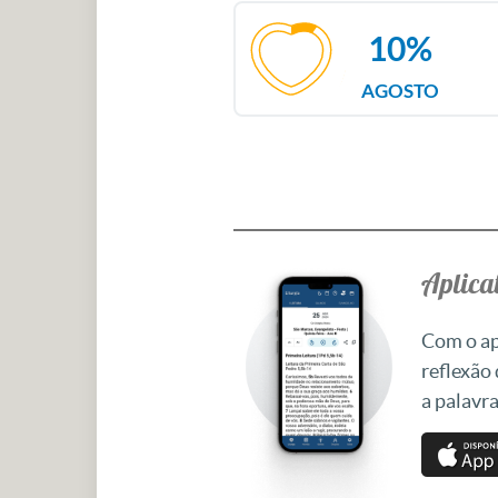
10%
AGOSTO
Aplicat
Com o apl
reflexão
a palavra