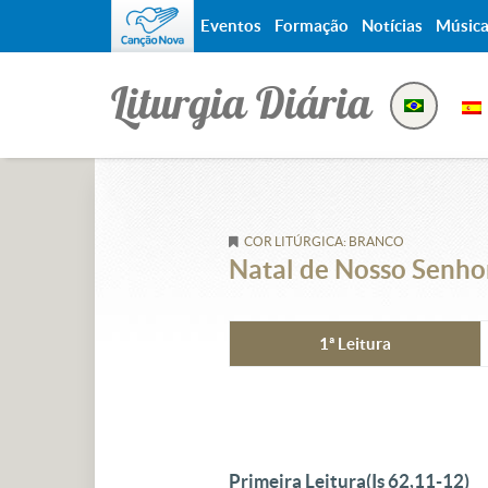
Eventos
Formação
Notícias
Músic
Liturgia Diária
COR LITÚRGICA: BRANCO
Natal de Nosso Senhor
1ª Leitura
Primeira Leitura
(Is 62,11-12)