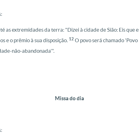
:
é as extremidades da terra: "Dizei à cidade de Sião: Eis que 
12
 e o prêmio à sua disposição.
O povo será chamado 'Povo S
cidade-não-abandonada'".
Missa do dia
: