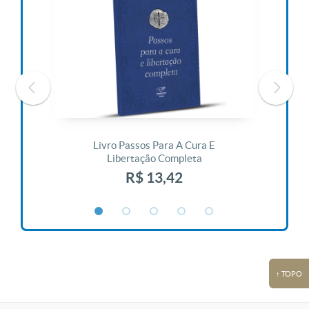
 Vida
Livro Passos Para A Cura E
Liv
Libertação Completa
R$ 13,42
↑ TOPO