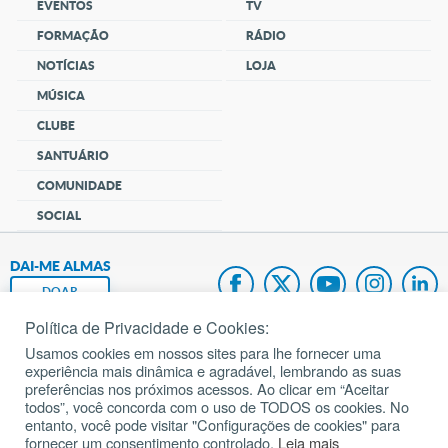
EVENTOS
TV
FORMAÇÃO
RÁDIO
NOTÍCIAS
LOJA
MÚSICA
CLUBE
SANTUÁRIO
COMUNIDADE
SOCIAL
DAI-ME ALMAS
DOAR
Política de Privacidade e Cookies:
Fundação João Paulo II
Usamos cookies em nossos sites para lhe fornecer uma
experiência mais dinâmica e agradável, lembrando as suas
Pedido de Oração
preferências nos próximos acessos. Ao clicar em “Aceitar
todos”, você concorda com o uso de TODOS os cookies. No
Mapa do site
entanto, você pode visitar "Configurações de cookies" para
fornecer um consentimento controlado.
Leia mais