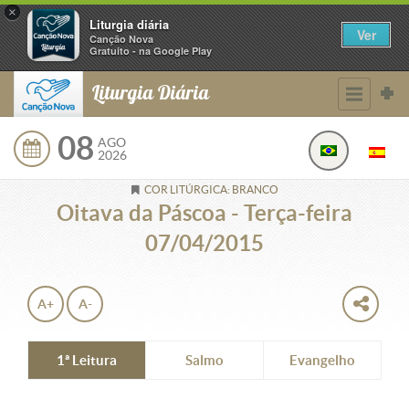
×
Liturgia diária
Ver
Canção Nova
Gratuito - na Google Play
Liturgia Diária
08
AGO
2026
COR LITÚRGICA: BRANCO
Oitava da Páscoa - Terça-feira
07/04/2015
A+
A-
1ª Leitura
Salmo
Evangelho