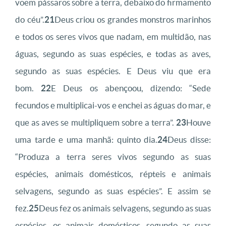
voem pássaros sobre a terra, debaixo do firmamento
do céu”.
21
Deus criou os grandes monstros marinhos
e todos os seres vivos que nadam, em multidão, nas
águas, segundo as suas espécies, e todas as aves,
segundo as suas espécies. E Deus viu que era
bom.
22
E Deus os abençoou, dizendo: “Sede
fecundos e multiplicai-vos e enchei as águas do mar, e
que as aves se multipliquem sobre a terra”.
23
Houve
uma tarde e uma manhã: quinto dia.
24
Deus disse:
“Produza a terra seres vivos segundo as suas
espécies, animais domésticos, répteis e animais
selvagens, segundo as suas espécies”. E assim se
fez.
25
Deus fez os animais selvagens, segundo as suas
espécies, os animais domésticos, segundo as suas