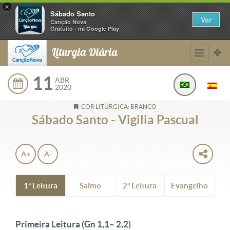
×
Sábado Santo
Ver
Canção Nova
Gratuito - na Google Play
Liturgia Diária
11
ABR
2020
COR LITÚRGICA: BRANCO
Sábado Santo - Vigilia Pascual
A+
A-
1ª Leitura
Salmo
2ª Leitura
Evangelho
Primeira Leitura
(Gn 1,1– 2,2)