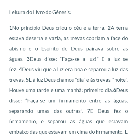
Leitura do Livro do Gênesis:
1
No princípio Deus criou o céu e a terra.
2
A terra
estava deserta e vazia, as trevas cobriam a face do
abismo e o Espírito de Deus pairava sobre as
águas.
3
Deus disse: “Faça-se a luz!” E a luz se
fez.
4
Deus viu que a luz era boa e separou a luz das
trevas.
5
E à luz Deus chamou “dia” e às trevas, “noite”.
Houve uma tarde e uma manhã: primeiro dia.
6
Deus
disse: “Faça-se um firmamento entre as águas,
separando umas das outras”.
7
E Deus fez o
firmamento, e separou as águas que estavam
embaixo das que estavam em cima do firmamento. E