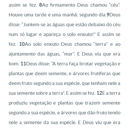
assim se fez.
8
Ao firmamento Deus chamou “céu”.
Houve uma tarde e uma manhã: segundo dia.
9
Deus
disse: “Juntem-se as águas que estão debaixo do céu
num só lugar e apareça o solo enxuto!” E assim se
fez.
10
Ao solo enxuto Deus chamou “terra” e ao
ajuntamento das águas, “mar”. E Deus viu que era
bom.
11
Deus disse: “A terra faça brotar vegetação e
plantas que deem semente, e árvores frutíferas que
deem fruto segundo a sua espécie, que tenham nele a
sua semente sobre a terra”. E assim se fez.
12
E a terra
produziu vegetação e plantas que trazem semente
segundo a sua espécie, e árvores que dão fruto tendo
nele a semente da sua espécie. E Deus viu que era