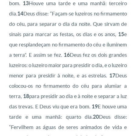
bom.
13
Houve uma tarde e uma manhã: terceiro
dia.
14
Deus disse: “Façam-se luzeiros no firmamento
do céu, para separar o dia da noite. Que sirvam de
sinais para marcar as festas, os dias e os anos,
15
e
que resplandeçam no firmamento do céu e iluminem
a terra”. E assim se fez.
16
Deus fez os dois grandes
luzeiros: o luzeiro maior para presidir o dia, e o luzeiro
menor para presidir à noite, e as estrelas.
17
Deus
colocou-os no firmamento do céu para alumiar a
terra,
18
para presidir ao dia e à noite e separar a luz
das trevas. E Deus viu que era bom.
19
E houve uma
tarde e uma manhã: quarto dia.
20
Deus disse:
“Fervilhem as águas de seres animados de vida e