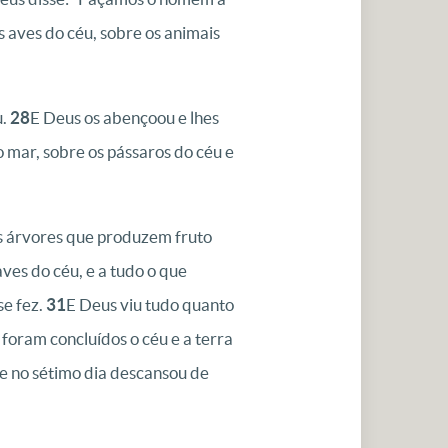
 aves do céu, sobre os animais
u.
28
E Deus os abençoou e lhes
o mar, sobre os pássaros do céu e
as árvores que produzem fruto
aves do céu, e a tudo o que
se fez.
31
E Deus viu tudo quanto
 foram concluídos o céu e a terra
 e no sétimo dia descansou de