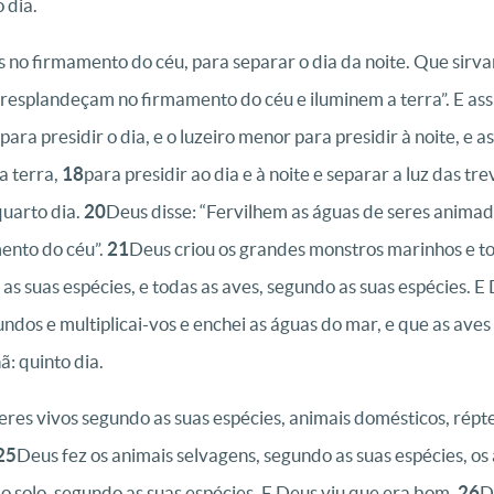
 dia.
s no firmamento do céu, para separar o dia da noite. Que sirva
 resplandeçam no firmamento do céu e iluminem a terra”. E ass
para presidir o dia, e o luzeiro menor para presidir à noite, e as
a terra,
18
para presidir ao dia e à noite e separar a luz das t
uarto dia.
20
Deus disse: “Fervilhem as águas de seres anima
ento do céu”.
21
Deus criou os grandes monstros marinhos e to
as suas espécies, e todas as aves, segundo as suas espécies. E
dos e multiplicai-vos e enchei as águas do mar, e que as aves 
 quinto dia.
eres vivos segundo as suas espécies, animais domésticos, répt
25
Deus fez os animais selvagens, segundo as suas espécies, os
do solo, segundo as suas espécies. E Deus viu que era bom.
26
D