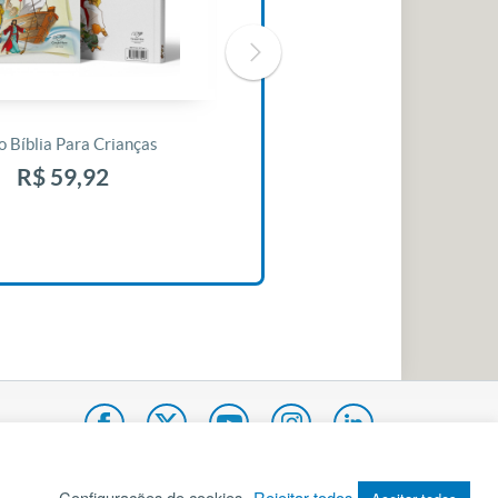
o Bíblia Para Crianças
Livro 30 Minutos Para Mudar O
Seu Dia
R$ 59,92
R$ 10,42
Configurações de cookies
Rejeitar todos