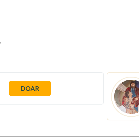
l
DOAR