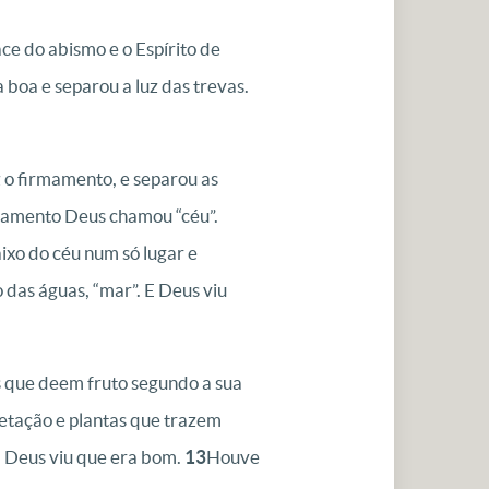
ace do abismo e o Espírito de
a boa e separou a luz das trevas.
 o firmamento, e separou as
mamento Deus chamou “céu”.
ixo do céu num só lugar e
das águas, “mar”. E Deus viu
s que deem fruto segundo a sua
getação e plantas que trazem
E Deus viu que era bom.
13
Houve