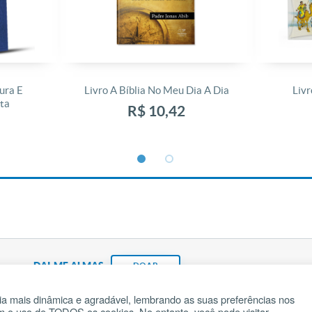
ura E
Livro A Bíblia No Meu Dia A Dia
Livr
ta
R$ 10,42
DAI-ME ALMAS
DOAR
a mais dinâmica e agradável, lembrando as suas preferências nos
om o uso de TODOS os cookies. No entanto, você pode visitar