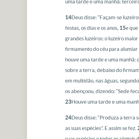
uma tarde e uma manhã: terceiro
14
Deus disse: “Façam-se luzeiro
festas, os dias e os anos,
15
e que
grandes luzeiros: o luzeiro maior 
firmamento do céu para alumiar 
houve uma tarde e uma manhã: q
sobre a terra, debaixo do firmam
em multidão, nas águas, segundo 
os abençoou, dizendo: “Sede fecun
23
Houve uma tarde e uma manhã:
24
Deus disse: “Produza a terra s
as suas espécies”. E assim se fez.
suas espécies e todos os répteis 