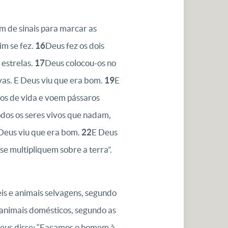
m de sinais para marcar as
im se fez.
16
Deus fez os dois
 estrelas.
17
Deus colocou-os no
revas. E Deus viu que era bom.
19
E
dos de vida e voem pássaros
dos os seres vivos que nadam,
 Deus viu que era bom.
22
E Deus
se multipliquem sobre a terra”.
eis e animais selvagens, segundo
 animais domésticos, segundo as
eus disse: “Façamos o homem à