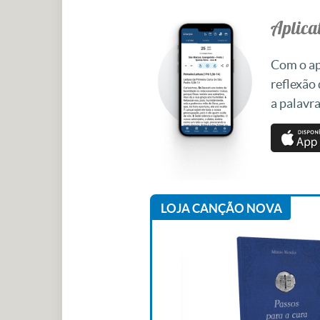
Aplicat
Com o apl
reflexão
a palavra
LOJA CANÇÃO NOVA