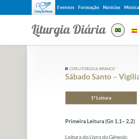
Eventos
Formação
Notícias
Músic
Liturgia Diária
COR LITÚRGICA: BRANCO
Sábado Santo – Vigíli
1ª Leitura
Primeira Leitura (Gn 1,1– 2,2)
Leitura do Livro do Gênesis: