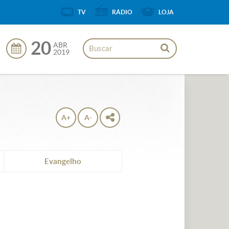
TV
RÁDIO
LOJA
20
ABR
2019
A+
A-
Evangelho