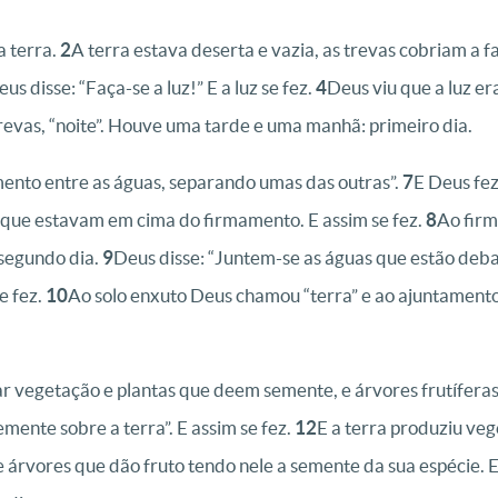
a terra.
2
A terra estava deserta e vazia, as trevas cobriam a f
us disse: “Faça-se a luz!” E a luz se fez.
4
Deus viu que a luz er
trevas, “noite”. Houve uma tarde e uma manhã: primeiro dia.
ento entre as águas, separando umas das outras”.
7
E Deus fez
que estavam em cima do firmamento. E assim se fez.
8
Ao fir
segundo dia.
9
Deus disse: “Juntem-se as águas que estão deba
e fez.
10
Ao solo enxuto Deus chamou “terra” e ao ajuntamento 
tar vegetação e plantas que deem semente, e árvores frutífera
mente sobre a terra”. E assim se fez.
12
E a terra produziu ve
 árvores que dão fruto tendo nele a semente da sua espécie. 