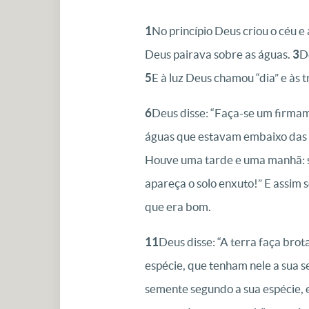
1
No princípio Deus criou o céu e 
Deus pairava sobre as águas.
3
De
5
E à luz Deus chamou “dia” e às 
6
Deus disse: “Faça-se um firmam
águas que estavam embaixo das 
Houve uma tarde e uma manhã: 
apareça o solo enxuto!” E assim s
que era bom.
11
Deus disse: “A terra faça bro
espécie, que tenham nele a sua se
semente segundo a sua espécie, e