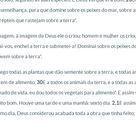
semelhança, para que domine sobre os peixes do mar, sobre as
 répteis que rastejam sobre a terra”.
magem, à imagem de Deus ele o criou: homem e mulher os crio
ai-vos, enchei a terra e submetei-a! Dominai sobre os peixes d
vem sobre a terra”.
trego todas as plantas que dão semente sobre a terra, e todas 
rem de alimento.
30
E a todos os animais da terra, e a todas as 
mado de vida, eu dou todos os vegetais para alimento”. E assim 
muito bom. Houve uma tarde e uma manhã: sexto dia.
2,1
E assim
imo dia, Deus considerou acabada toda a obra que tinha feito;