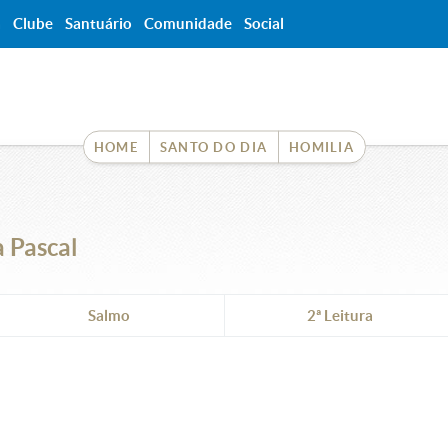
a
Clube
Santuário
Comunidade
Social
HOME
SANTO DO DIA
HOMILIA
a Pascal
Salmo
2ª Leitura