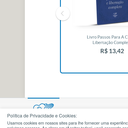
Livro O Padre: A História De Vida
Livro Passos Para A C
De Jonas Abib
Libertação Comple
R$ 42,41
R$ 13,42
Política de Privacidade e Cookies:
Usamos cookies em nossos sites para lhe fornecer uma experiênci
próximos acessos. Ao clicar em “Aceitar todos”, você concorda c
© 2002 – 2026
cancaonova.com