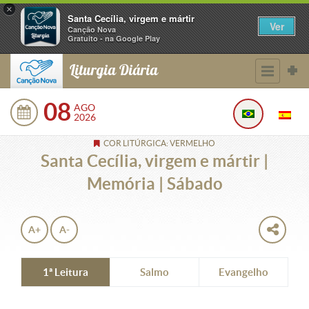
×
Santa Cecília, virgem e mártir
Ver
Canção Nova
Gratuito - na Google Play
Liturgia Diária
08
AGO
2026
COR LITÚRGICA: VERMELHO
Santa Cecília, virgem e mártir |
Memória | Sábado
A+
A-
1ª Leitura
Salmo
Evangelho