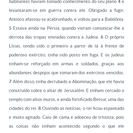
habitantes haviam tomado conhecimento do seu plano
4
e
levantaram-se em guerra contra ele. Obrigado a fugir,
Antíoco afastou-se acabrunhado, e voltou para a Babilônia.
5
Estava ainda na Pérsia, quando vieram comunicar-lhe a
derrota das tropas enviadas contra a Judeia.
6
O próprio
Lísias, tendo sido o primeiro a partir de lá à frente de
poderoso exército, tinha sido posto em fuga. E os judeus
tinham-se reforçado em armas e soldados, graças aos
abundantes despojos que tomaram dos exércitos vencidos.
7
Além disso, tinha derrubado a Abominação, que ele havia
construído sobre o altar de Jerusalém. E tinham cercado o
templo com altos muros, e ainda fortificado Betsur, uma das
cidades do rei.
8
Ouvindo as notícias, o rei ficou espantado
e muito agitado. Caiu de cama e adoeceu de tristeza, pois
as coisas não tinham acontecido segundo o que ele