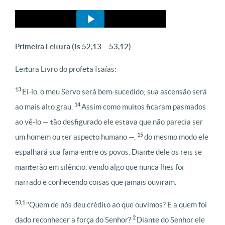
Primeira Leitura
(Is 52,13 – 53,12)
Leitura Livro do profeta Isaías:
13
Ei-lo, o meu Servo será bem-sucedido; sua ascensão será
14
ao mais alto grau.
Assim como muitos ficaram pasmados
ao vê-lo — tão desfigurado ele estava que não parecia ser
15
um homem ou ter aspecto humano —,
do mesmo modo ele
espalhará sua fama entre os povos. Diante dele os reis se
manterão em silêncio, vendo algo que nunca lhes foi
narrado e conhecendo coisas que jamais ouviram.
53,1
"Quem de nós deu crédito ao que ouvimos? E a quem foi
2
dado reconhecer a força do Senhor?
Diante do Senhor ele