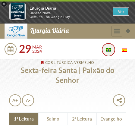
×
Liturgia Diária
Ver
Canção Nova
Gratuito - na Google Play
Liturgia Diária
29
MAR
2024
COR LITÚRGICA: VERMELHO
Sexta-feira Santa | Paixão do
Senhor
A+
A-
1ª Leitura
Salmo
2ª Leitura
Evangelho