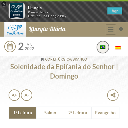
×
Liturgia
Ver
Canção Nova
Gratuito - na Google Play
Liturgia Diária
2
JAN
2022
COR LITÚRGICA: BRANCO
Solenidade da Epifania do Senhor |
Domingo
A+
A-
1ª Leitura
Salmo
2ª Leitura
Evangelho