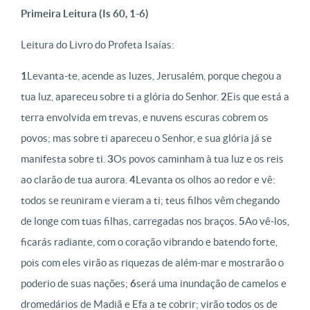
Primeira Leitura (Is 60, 1-6)
Leitura do Livro do Profeta Isaías:
1
Levanta-te, acende as luzes, Jerusalém, porque chegou a
tua luz, apareceu sobre ti a glória do Senhor.
2
Eis que está a
terra envolvida em trevas, e nuvens escuras cobrem os
povos; mas sobre ti apareceu o Senhor, e sua glória já se
manifesta sobre ti.
3
Os povos caminham à tua luz e os reis
ao clarão de tua aurora.
4
Levanta os olhos ao redor e vê:
todos se reuniram e vieram a ti; teus filhos vêm chegando
de longe com tuas filhas, carregadas nos braços.
5
Ao vê-los,
ficarás radiante, com o coração vibrando e batendo forte,
pois com eles virão as riquezas de além-mar e mostrarão o
poderio de suas nações;
6
será uma inundação de camelos e
dromedários de Madiã e Efa a te cobrir; virão todos os de