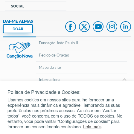
SOCIAL
DAI-ME ALMAS
DOAR
Fundação João Paulo II
Pedido de Oração
Mapa do site
Internacional
Política de Privacidade e Cookies:
© 2002 – 2026
Todos os direitos reservados.
cancaonova.com
Usamos cookies em nossos sites para lhe fornecer uma
experiência mais dinâmica e agradável, lembrando as suas
preferências nos próximos acessos. Ao clicar em “Aceitar
todos”, você concorda com o uso de TODOS os cookies. No
entanto, você pode visitar "Configurações de cookies" para
fornecer um consentimento controlado.
Leia mais
Inscreva-se em nosso Canal do Youtube