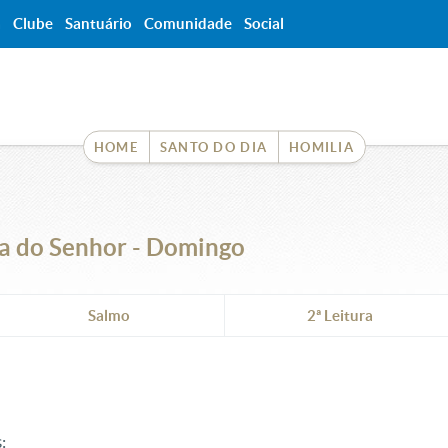
a
Clube
Santuário
Comunidade
Social
HOME
SANTO DO DIA
HOMILIA
ia do Senhor - Domingo
Salmo
2ª Leitura
: