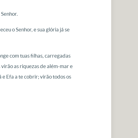
 Senhor.
ceu o Senhor, e sua glória já se
onge com tuas filhas, carregadas
s virão as riquezas de além-mar e
Efa a te cobrir; virão todos os