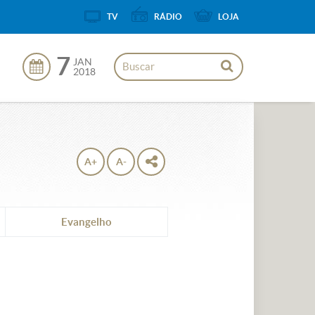
TV
RÁDIO
LOJA
7
JAN
2018
A+
A-
Evangelho