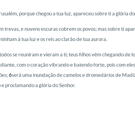
rusalém, porque chegou a tua luz, apareceu sobre ti a glória do
em trevas, e nuvens escuras cobrem os povos; mas sobre ti apare
inham à tua luz e os reis ao clarão de tua aurora.
 todos se reuniram e vieram a ti; teus filhos vêm chegando de l
radiante, com o coração vibrando e batendo forte, pois com ele
ões;
6
será uma inundação de camelos e dromedários de Madiã e 
 e proclamando a glória do Senhor.