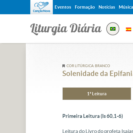
Eventos
Formação
Notícias
Músic
Liturgia Diária
COR LITÚRGICA: BRANCO
Solenidade da Epifan
1ª Leitura
Primeira Leitura (Is 60,1-6)
Leitura do Livro do profeta Isaías