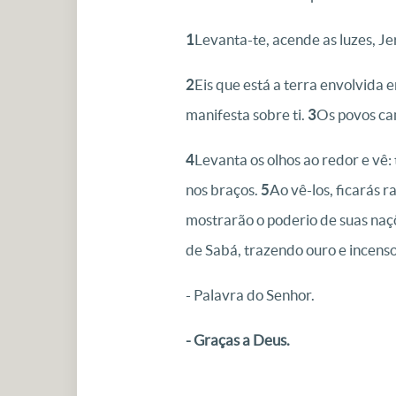
1
Levanta-te, acende as luzes, Je
2
Eis que está a terra envolvida 
manifesta sobre ti.
3
Os povos cam
4
Levanta os olhos ao redor e vê:
nos braços.
5
Ao vê-los, ficarás 
mostrarão o poderio de suas naç
de Sabá, trazendo ouro e incenso
- Palavra do Senhor.
- Graças a Deus.