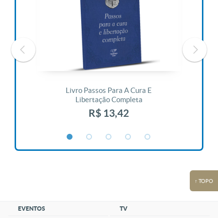
 Vida
Livro Passos Para A Cura E
Liv
Libertação Completa
R$ 13,42
↑ TOPO
EVENTOS
TV