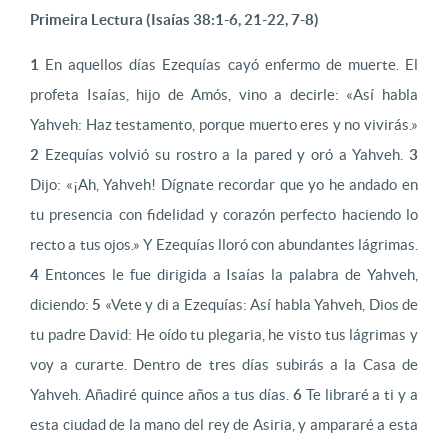
Primeira Lectura (Isaías 38:1-6, 21-22, 7-8)
1
En aquellos días Ezequías cayó enfermo de muerte. El
profeta Isaías, hijo de Amós, vino a decirle: «Así habla
Yahveh: Haz testamento, porque muerto eres y no vivirás.»
2
Ezequías volvió su rostro a la pared y oró a Yahveh.
3
Dijo: «¡Ah, Yahveh! Dígnate recordar que yo he andado en
tu presencia con fidelidad y corazón perfecto haciendo lo
recto a tus ojos.» Y Ezequías lloró con abundantes lágrimas.
4
Entonces le fue dirigida a Isaías la palabra de Yahveh,
diciendo:
5
«Vete y di a Ezequías: Así habla Yahveh, Dios de
tu padre David: He oído tu plegaria, he visto tus lágrimas y
voy a curarte. Dentro de tres días subirás a la Casa de
Yahveh. Añadiré quince años a tus días.
6
Te libraré a ti y a
esta ciudad de la mano del rey de Asiria, y ampararé a esta