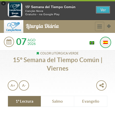
×
15º Semana del Tiempo Común
Ver
Canção Nova
Gratuito - na Google Play
Liturgia Diária
07
AGO
2026
COLOR LITÚRGICA:VERDE
15º Semana del Tiempo Común |
Viernes
A+
A-
1ª Lectura
Salmo
Evangelio