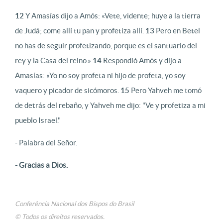
12
Y Amasías dijo a Amós: «Vete, vidente; huye a la tierra
de Judá; come allí tu pan y profetiza allí.
13
Pero en Betel
no has de seguir profetizando, porque es el santuario del
rey y la Casa del reino.»
14
Respondió Amós y dijo a
Amasías: «Yo no soy profeta ni hijo de profeta, yo soy
vaquero y picador de sicómoros.
15
Pero Yahveh me tomó
de detrás del rebaño, y Yahveh me dijo: "Ve y profetiza a mi
pueblo Israel."
- Palabra del Señor.
- Gracias a Dios.
Conferência Nacional dos Bispos do Brasil
© Todos os direitos reservados.