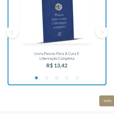
 Vida
Livro Passos Para A Cura E
Liv
Libertação Completa
R$ 13,42
↑ TOPO