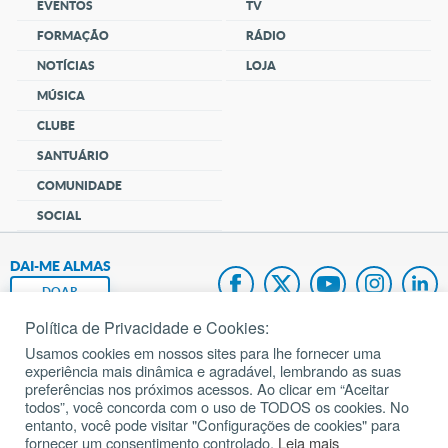
EVENTOS
TV
FORMAÇÃO
RÁDIO
NOTÍCIAS
LOJA
MÚSICA
CLUBE
SANTUÁRIO
COMUNIDADE
SOCIAL
DAI-ME ALMAS
DOAR
Política de Privacidade e Cookies:
Fundação João Paulo II
Usamos cookies em nossos sites para lhe fornecer uma
experiência mais dinâmica e agradável, lembrando as suas
Pedido de Oração
preferências nos próximos acessos. Ao clicar em “Aceitar
todos”, você concorda com o uso de TODOS os cookies. No
Mapa do site
entanto, você pode visitar "Configurações de cookies" para
fornecer um consentimento controlado.
Leia mais