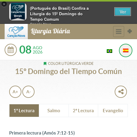
×
(Português do Brasil) Confira a
Ver
Liturgia do 15º Domingo do
Tempo Comum
Canção Nova
Gratuito - na Google Play
Liturgia Diária
08
AGO
2026
COLOR LITÚRGICA:VERDE
15º Domingo del Tiempo Común
A+
A-
1ª Lectura
Salmo
2ª Lectura
Evangelio
Primera lectura (Amós 7:12-15)