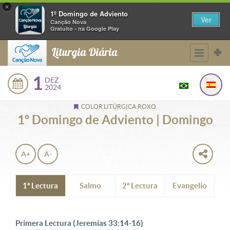
×
1º Domingo de Adviento
Ver
Canção Nova
Gratuito - na Google Play
Liturgia Diária
1
DEZ
2024
COLOR LITÚRGICA:ROXO
1º Domingo de Adviento | Domingo
A+
A-
1ª Lectura
Salmo
2ª Lectura
Evangelio
Primera Lectura (Jeremías 33:14-16)