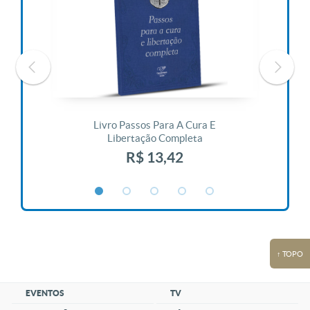
 Vida
Livro Passos Para A Cura E
Liv
Libertação Completa
R$ 13,42
↑ TOPO
EVENTOS
TV