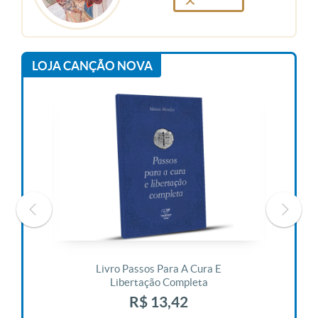
LOJA CANÇÃO NOVA
 Vida
Livro Passos Para A Cura E
Liv
Libertação Completa
R$ 13,42