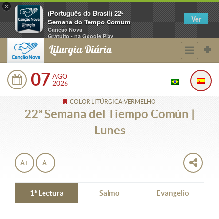
×
(Português do Brasil) 22ª
Ver
Semana do Tempo Comum
Canção Nova
Gratuito - na Google Play
Liturgia Diária
07
AGO
2026
COLOR LITÚRGICA:VERMELHO
22ª Semana del Tiempo Común |
Lunes
A+
A-
1ª Lectura
Salmo
Evangelio