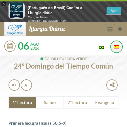
×
(Português do Brasil) Confira a
Ver
Liturgia diária
Canção Nova
Gratuito - na Google Play
Liturgia Diária
06
AGO
2026
COLOR LITÚRGICA:VERDE
24º Domingo del Tiempo Común
A+
A-
1ª Lectura
Salmo
2ª Lectura
Evangelio
Primera lectura (Isaías 50:5-9)