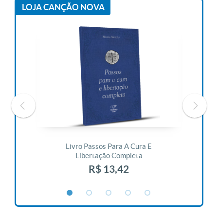
LOJA CANÇÃO NOVA
 Vida
Livro Passos Para A Cura E
Liv
Libertação Completa
R$ 13,42