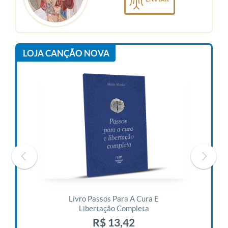
LOJA CANÇÃO NOVA
 Vida
Livro Passos Para A Cura E
Liv
Libertação Completa
R$ 13,42