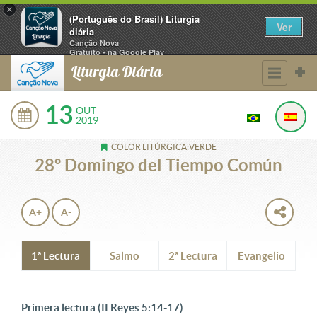
×
(Português do Brasil) Liturgia
Ver
diária
Canção Nova
Gratuito - na Google Play
Liturgia Diária
13
OUT
2019
COLOR LITÚRGICA:VERDE
28º Domingo del Tiempo Común
A+
A-
1ª Lectura
Salmo
2ª Lectura
Evangelio
Primera lectura (II Reyes 5:14-17)