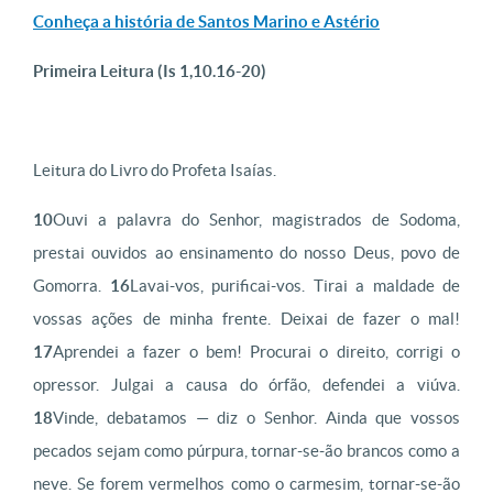
Conheça a história de Santos Marino e Astério
Primeira Leitura
(
Is 1,10.16-20)
Leitura do Livro do Profeta Isaías.
10
Ouvi a palavra do Senhor, magistrados de Sodoma,
prestai ouvidos ao ensinamento do nosso Deus, povo de
Gomorra.
16
Lavai-vos, purificai-vos. Tirai a maldade de
vossas ações de minha frente. Deixai de fazer o mal!
17
Aprendei a fazer o bem! Procurai o direito, corrigi o
opressor. Julgai a causa do órfão, defendei a viúva.
18
Vinde, debatamos
—
diz o Senhor. Ainda que vossos
pecados sejam como púrpura, tornar-se-ão brancos como a
neve. Se forem vermelhos como o carmesim, tornar-se-ão