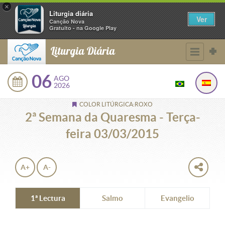
×
Liturgia diária
Ver
Canção Nova
Gratuito - na Google Play
Liturgia Diária
06
AGO
2026
COLOR LITÚRGICA:ROXO
2ª Semana da Quaresma - Terça-
feira 03/03/2015
A+
A-
1ª Lectura
Salmo
Evangelio