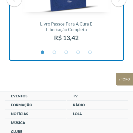
 Vida
Livro Passos Para A Cura E
Liv
Libertação Completa
R$ 13,42
↑ TOPO
EVENTOS
TV
FORMAÇÃO
RÁDIO
NOTÍCIAS
LOJA
MÚSICA
CLUBE