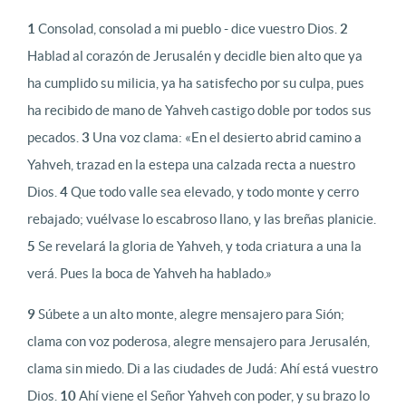
1
Consolad, consolad a mi pueblo - dice vuestro Dios.
2
Hablad al corazón de Jerusalén y decidle bien alto que ya
ha cumplido su milicia, ya ha satisfecho por su culpa, pues
ha recibido de mano de Yahveh castigo doble por todos sus
pecados.
3
Una voz clama: «En el desierto abrid camino a
Yahveh, trazad en la estepa una calzada recta a nuestro
Dios.
4
Que todo valle sea elevado, y todo monte y cerro
rebajado; vuélvase lo escabroso llano, y las breñas planicie.
5
Se revelará la gloria de Yahveh, y toda criatura a una la
verá. Pues la boca de Yahveh ha hablado.»
9
Súbete a un alto monte, alegre mensajero para Sión;
clama con voz poderosa, alegre mensajero para Jerusalén,
clama sin miedo. Di a las ciudades de Judá: Ahí está vuestro
Dios.
10
Ahí viene el Señor Yahveh con poder, y su brazo lo