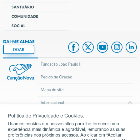
SANTUÁRIO
COMUNIDADE
SOCIAL
DAI-ME ALMAS
DOAR
Fundação João Paulo II
Pedido de Oração
Mapa do site
Internacional
Política de Privacidade e Cookies:
© 2002 – 2026
Todos os direitos reservados.
cancaonova.com
Usamos cookies em nossos sites para lhe fornecer uma
experiência mais dinâmica e agradável, lembrando as suas
preferências nos próximos acessos. Ao clicar em “Aceitar