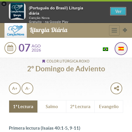
×
(Português do Brasil) Liturgia
Ver
diária
Canção Nova
Gratuito - na Google Play
Liturgia Diária
07
AGO
2026
COLOR LITÚRGICA:ROXO
2º Domingo de Adviento
A+
A-
1ª Lectura
Salmo
2ª Lectura
Evangelio
Primera lectura (Isaías 40:1-5, 9-11)