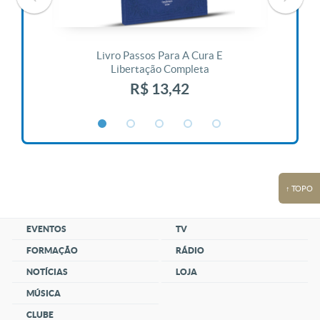
 Vida
Livro Passos Para A Cura E
Liv
Libertação Completa
R$ 13,42
↑ TOPO
EVENTOS
TV
FORMAÇÃO
RÁDIO
NOTÍCIAS
LOJA
MÚSICA
CLUBE