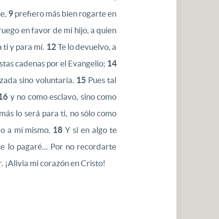
ne,
9
prefiero más bien rogarte en
ruego en favor de mi hijo, a quien
 ti y para mí.
12
Te lo devuelvo, a
estas cadenas por el Evangelio;
14
zada sino voluntaria.
15
Pues tal
16
y no como esclavo, sino como
ás lo será para ti, no sólo como
omo a mí mismo.
18
Y si en algo te
e lo pagaré... Por no recordarte
. ¡Alivia mi corazón en Cristo!