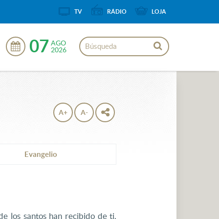
TV
RÁDIO
LOJA
07
AGO
2026
A+
A-
Evangelio
e los santos han recibido de ti,