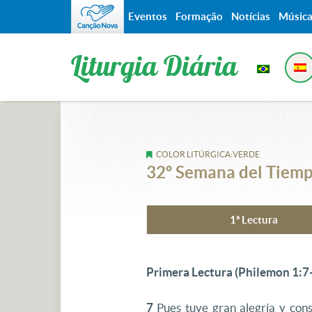
Eventos
Formação
Notícias
Músic
Liturgia Diária
COLOR LITÚRGICA:VERDE
32º Semana del Tiemp
1ª Lectura
Primera Lectura (Philemon 1:7
7
Pues tuve gran alegría y consu