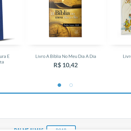
ura E
Livro A Bíblia No Meu Dia A Dia
Livr
ta
R$ 10,42
DAI-ME ALMAS
DOAR