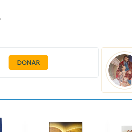
l
DONAR