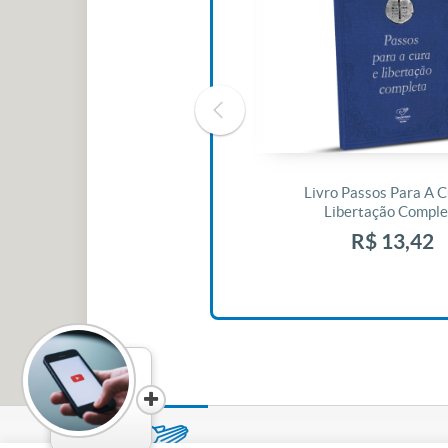
Livro O Padre: A História De Vida
Livro Passos Para A C
De Jonas Abib
Libertação Comple
R$ 42,41
R$ 13,42