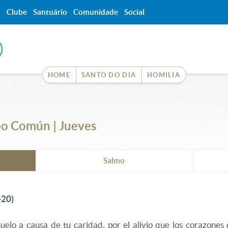
a
Clube
Santuário
Comunidade
Social
HOME
SANTO DO DIA
HOMILIA
o Común | Jueves
Salmo
-20)
elo a causa de tu caridad, por el alivio que los corazones d