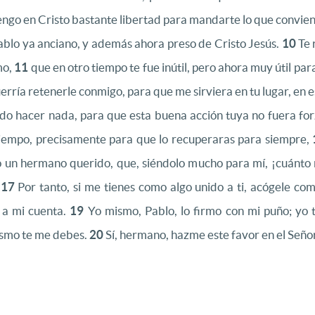
engo en Cristo bastante libertad para mandarte lo que convie
ablo ya anciano, y además ahora preso de Cristo Jesús.
10
Te 
mo,
11
que en otro tiempo te fue inútil, pero ahora muy útil para
erría retenerle conmigo, para que me sirviera en tu lugar, en 
rido hacer nada, para que esta buena acción tuya no fuera for
 tiempo, precisamente para que lo recuperaras para siempre,
 un hermano querido, que, siéndolo mucho para mí, ¡cuánto m
.
17
Por tanto, si me tienes como algo unido a ti, acógele c
o a mi cuenta.
19
Yo mismo, Pablo, lo firmo con mi puño; yo t
ismo te me debes.
20
Sí, hermano, hazme este favor en el Señor